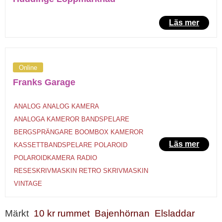
Läs mer
Online
Franks Garage
ANALOG
ANALOG KAMERA
ANALOGA KAMEROR
BANDSPELARE
BERGSPRÄNGARE
BOOMBOX
KAMEROR
Läs mer
KASSETTBANDSPELARE
POLAROID
POLAROIDKAMERA
RADIO
RESESKRIVMASKIN
RETRO
SKRIVMASKIN
VINTAGE
Märkt
10 kr rummet
Bajenhörnan
Elsladdar