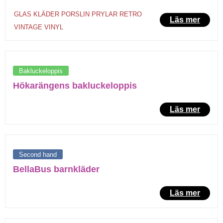
GLAS
KLÄDER
PORSLIN
PRYLAR
RETRO
Läs mer
VINTAGE
VINYL
Bakluckeloppis
Hökarängens bakluckeloppis
Läs mer
Second hand
BellaBus barnkläder
Läs mer