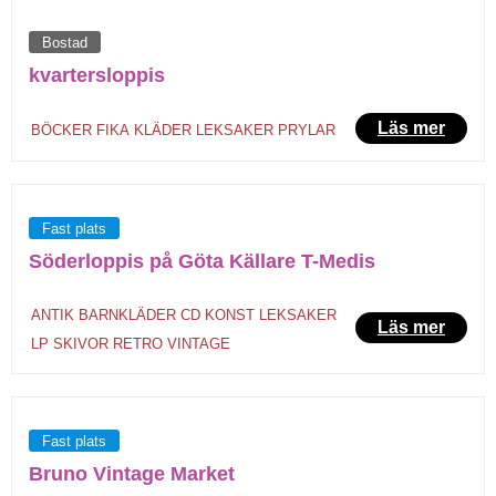
Bostad
kvartersloppis
Läs mer
BÖCKER
FIKA
KLÄDER
LEKSAKER
PRYLAR
Fast plats
Söderloppis på Göta Källare T-Medis
ANTIK
BARNKLÄDER
CD
KONST
LEKSAKER
Läs mer
LP SKIVOR
RETRO
VINTAGE
Fast plats
Bruno Vintage Market