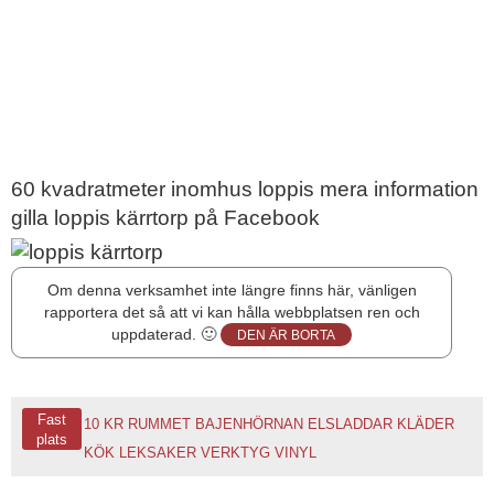
60 kvadratmeter inomhus loppis mera information
gilla loppis kärrtorp på Facebook
Om denna verksamhet inte längre finns här, vänligen
rapportera det så att vi kan hålla webbplatsen ren och
uppdaterad. 🙂
DEN ÄR BORTA
Fast
10 KR RUMMET
BAJENHÖRNAN
ELSLADDAR
KLÄDER
plats
KÖK
LEKSAKER
VERKTYG
VINYL