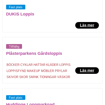
Fast plats
DUKiS Loppis
Läs mer
Tillfällig
Plåsterparkens Gårdsloppis
BÖCKER
CYKLAR
HATTAR
KLÄDER
LOPPIS
Läs mer
LOPPISFYND
MAKEUP
MÖBLER
PRYLAR
SKIVOR
SKOR
SMINK
TIDNINGAR
VÄSKOR
Fast plats
Huddinge Loppmarknad