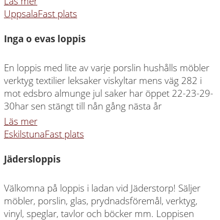
Läs mer
Uppsala
Fast plats
Inga o evas loppis
En loppis med lite av varje porslin hushålls möbler
verktyg textilier leksaker viskyltar mens väg 282 i
mot edsbro almunge jul saker har öppet 22-23-29-
30har sen stängt till nån gång nästa år
Läs mer
Eskilstuna
Fast plats
Jädersloppis
Välkomna på loppis i ladan vid Jäderstorp! Säljer
möbler, porslin, glas, prydnadsföremål, verktyg,
vinyl, speglar, tavlor och böcker mm. Loppisen