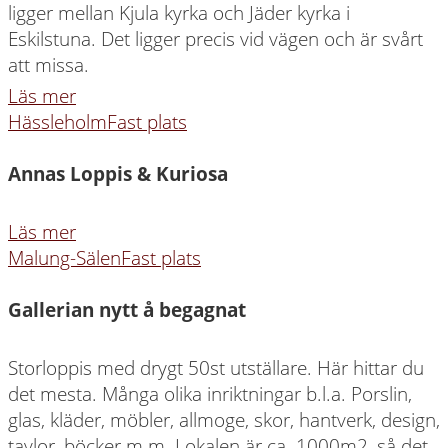
ligger mellan Kjula kyrka och Jäder kyrka i
Eskilstuna. Det ligger precis vid vägen och är svårt
att missa.
Läs mer
Hässleholm
Fast plats
Annas Loppis & Kuriosa
Läs mer
Malung-Sälen
Fast plats
Gallerian nytt å begagnat
Storloppis med drygt 50st utställare. Här hittar du
det mesta. Många olika inriktningar b.l.a. Porslin,
glas, kläder, möbler, allmoge, skor, hantverk, design,
tavlor, böcker m.m. Lokalen är ca. 1000m2, så det