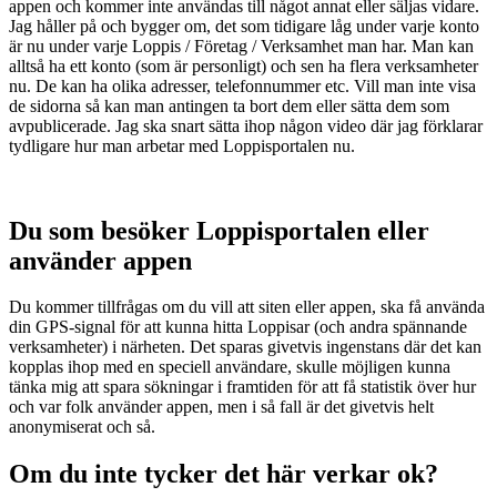
appen och kommer inte användas till något annat eller säljas vidare.
Jag håller på och bygger om, det som tidigare låg under varje konto
är nu under varje Loppis / Företag / Verksamhet man har. Man kan
alltså ha ett konto (som är personligt) och sen ha flera verksamheter
nu. De kan ha olika adresser, telefonnummer etc. Vill man inte visa
de sidorna så kan man antingen ta bort dem eller sätta dem som
avpublicerade. Jag ska snart sätta ihop någon video där jag förklarar
tydligare hur man arbetar med Loppisportalen nu.
Du som besöker Loppisportalen eller
använder appen
Du kommer tillfrågas om du vill att siten eller appen, ska få använda
din GPS-signal för att kunna hitta Loppisar (och andra spännande
verksamheter) i närheten. Det sparas givetvis ingenstans där det kan
kopplas ihop med en speciell användare, skulle möjligen kunna
tänka mig att spara sökningar i framtiden för att få statistik över hur
och var folk använder appen, men i så fall är det givetvis helt
anonymiserat och så.
Om du inte tycker det här verkar ok?