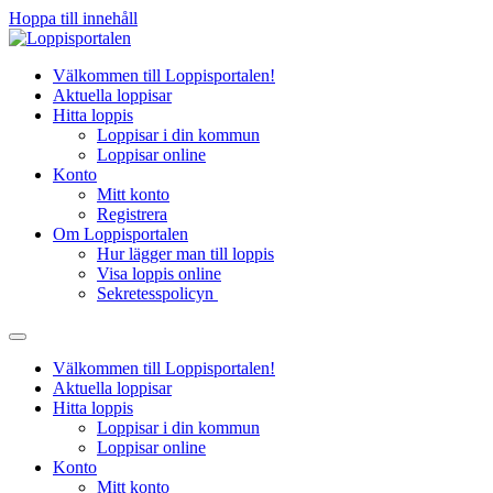
Hoppa till innehåll
Välkommen till Loppisportalen!
Aktuella loppisar
Hitta loppis
Loppisar i din kommun
Loppisar online
Konto
Mitt konto
Registrera
Om Loppisportalen
Hur lägger man till loppis
Visa loppis online
Sekretesspolicyn
Välkommen till Loppisportalen!
Aktuella loppisar
Hitta loppis
Loppisar i din kommun
Loppisar online
Konto
Mitt konto