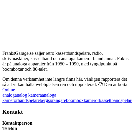
FranksGarage.se säljer retro kassettbandspelare, radio,
skrivmaskiner, kassettband och analoga kameror bland annat. Fokus
är på analoga apparater från 1950 – 1990, med tyngdpunkt på
boomboxar och 80-talet.
Om denna verksamhet inte längre finns här, vänligen rapportera det
så att vi kan hålla webbplatsen ren och uppdaterad. 🙂
Den är borta
Online
analog
analog kamera
analoga
kameror
bandspelare
bergsprängare
boombox
kameror
kassettbandspelar
Kontakt
Kontaktperson
Telefon