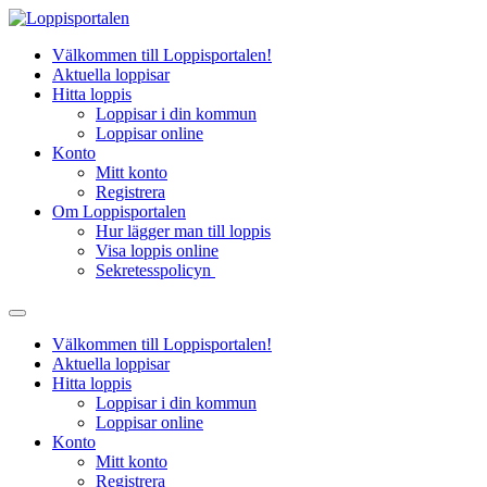
Hoppa
till
Välkommen till Loppisportalen!
innehåll
Aktuella loppisar
Hitta loppis
Loppisar i din kommun
Loppisar online
Konto
Mitt konto
Registrera
Om Loppisportalen
Hur lägger man till loppis
Visa loppis online
Sekretesspolicyn
Välkommen till Loppisportalen!
Aktuella loppisar
Hitta loppis
Loppisar i din kommun
Loppisar online
Konto
Mitt konto
Registrera