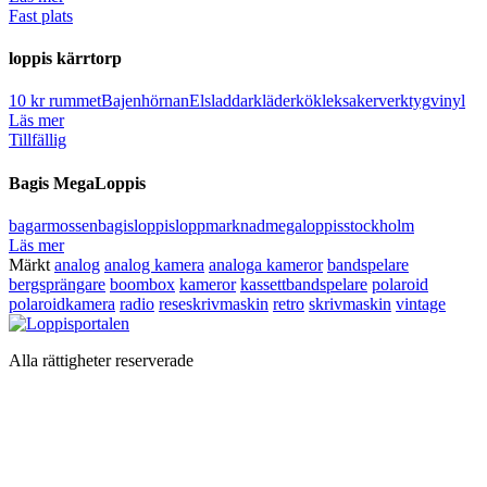
Fast plats
loppis kärrtorp
10 kr rummet
Bajenhörnan
Elsladdar
kläder
kök
leksaker
verktyg
vinyl
Läs mer
Tillfällig
Bagis MegaLoppis
bagarmossen
bagis
loppis
loppmarknad
megaloppis
stockholm
Läs mer
Märkt
analog
analog kamera
analoga kameror
bandspelare
bergsprängare
boombox
kameror
kassettbandspelare
polaroid
polaroidkamera
radio
reseskrivmaskin
retro
skrivmaskin
vintage
Alla rättigheter reserverade