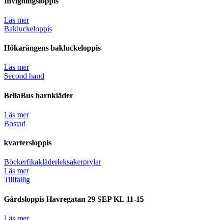
Invigningsloppis
Läs mer
Bakluckeloppis
Hökarängens bakluckeloppis
Läs mer
Second hand
BellaBus barnkläder
Läs mer
Bostad
kvartersloppis
Böcker
fika
kläder
leksaker
prylar
Läs mer
Tillfällig
Gårdsloppis Havregatan 29 SEP KL 11-15
Läs mer