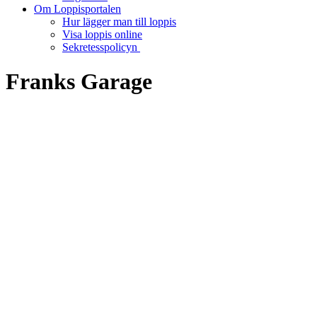
Om Loppisportalen
Hur lägger man till loppis
Visa loppis online
Sekretesspolicyn
Franks Garage