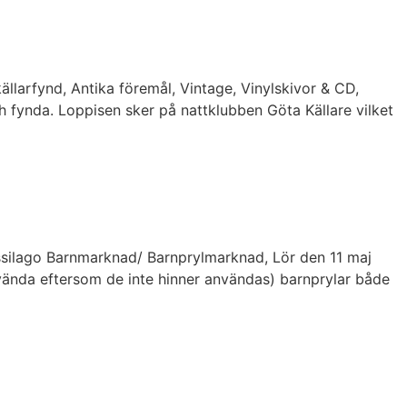
llarfynd, Antika föremål, Vintage, Vinylskivor & CD,
och fynda. Loppisen sker på nattklubben Göta Källare vilket
ussilago Barnmarknad/ Barnprylmarknad, Lör den 11 maj
nvända eftersom de inte hinner användas) barnprylar både