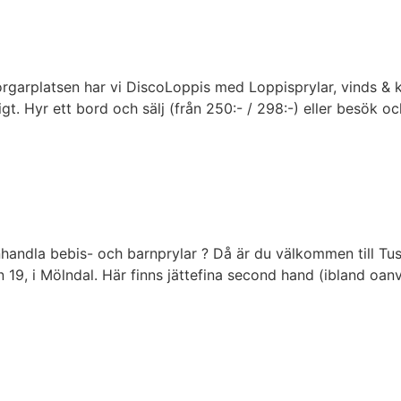
garplatsen har vi DiscoLoppis med Loppisprylar, vinds & kä
ligt. Hyr ett bord och sälj (från 250:- / 298:-) eller besök 
nhandla bebis- och barnprylar ? Då är du välkommen till T
 19, i Mölndal. Här finns jättefina second hand (ibland oa