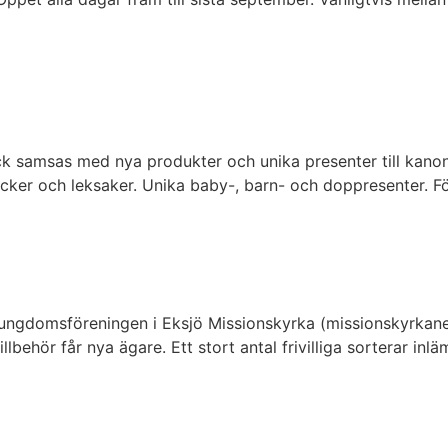
k samsas med nya produkter och unika presenter till kanon
öcker och leksaker. Unika baby-, barn- och doppresenter. F
ungdomsföreningen i Eksjö Missionskyrka (missionskyrkaneks
lbehör får nya ägare. Ett stort antal frivilliga sorterar inl