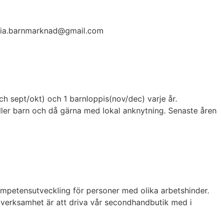
ctoria.barnmarknad@gmail.com
h sept/okt) och 1 barnloppis(nov/dec) varje år.
eller barn och då gärna med lokal anknytning. Senaste åren
ompetensutveckling för personer med olika arbetshinder.
r verksamhet är att driva vår secondhandbutik med i