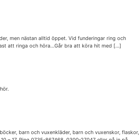
der, men nästan alltid öppet. Vid funderingar ring och
st att ringa och höra…Går bra att köra hit med […]
hör.
böcker, barn och vuxenkläder, barn och vuxenskor, flaskor,
an 10 – 17. Ring 0735-867468, 0300-27047 eller gå in på