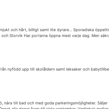
jukt och hårt, billigt samt lite dyrare… Sporadiska öppetti
 och Storvik Har portarna öppna mest varje dag. Men säkra
ån nyfödd upp till skolåldern samt leksaker och babytillbe
 nära till bad och med goda parkeringsmöjligheter. Säljer 
 Öppet alla dagar fram till sista september. Vanligtvis mell