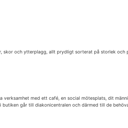
or och ytterplagg, allt prydligt sorterat på storlek och pri
rksamhet med ett café, en social mötesplats, dit människo
 i butiken går till diakonicentralen och därmed till de behö