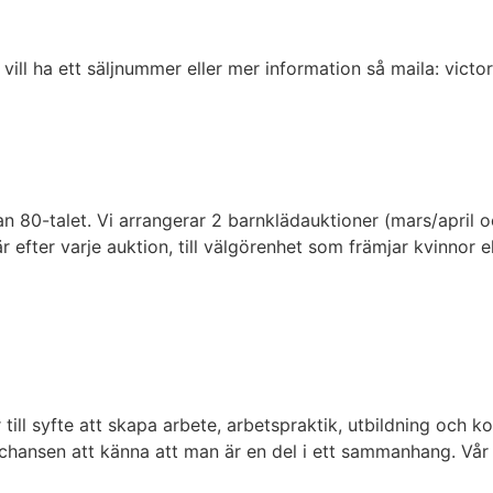
u vill ha ett säljnummer eller mer information så maila: vi
 80-talet. Vi arrangerar 2 barnklädauktioner (mars/april oc
 efter varje auktion, till välgörenhet som främjar kvinnor 
ll syfte att skapa arbete, arbetspraktik, utbildning och k
få chansen att känna att man är en del i ett sammanhang. Vå