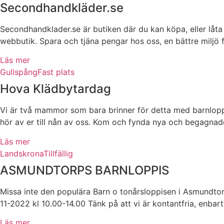
Secondhandkläder.se
Secondhandklader.se är butiken där du kan köpa, eller låta 
webbutik. Spara och tjäna pengar hos oss, en bättre miljö 
Läs mer
Gullspång
Fast plats
Hova Klädbytardag
Vi är två mammor som bara brinner för detta med barnloppis
hör av er till nån av oss. Kom och fynda nya och begagnad
Läs mer
Landskrona
Tillfällig
ASMUNDTORPS BARNLOPPIS
Missa inte den populära Barn o tonårsloppisen i Asmundto
11-2022 kl 10.00-14.00 Tänk på att vi är kontantfria, enb
Läs mer