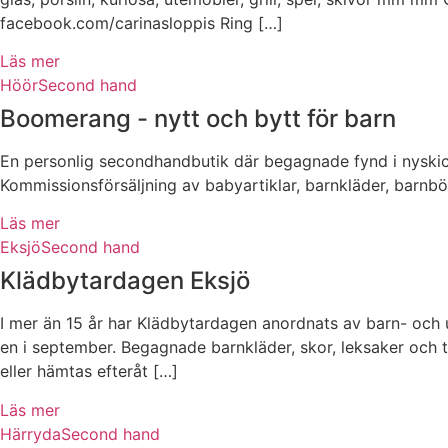
facebook.com/carinasloppis Ring […]
Läs mer
Höör
Second hand
Boomerang - nytt och bytt för barn
En personlig secondhandbutik där begagnade fynd i nyskic
Kommissionsförsäljning av babyartiklar, barnkläder, barnb
Läs mer
Eksjö
Second hand
Klädbytardagen Eksjö
I mer än 15 år har Klädbytardagen anordnats av barn- och 
en i september. Begagnade barnkläder, skor, leksaker och til
eller hämtas efteråt […]
Läs mer
Härryda
Second hand