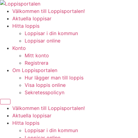
Hoppa
till
Välkommen till Loppisportalen!
innehåll
Aktuella loppisar
Hitta loppis
Loppisar i din kommun
Loppisar online
Konto
Mitt konto
Registrera
Om Loppisportalen
Hur lägger man till loppis
Visa loppis online
Sekretesspolicyn
Välkommen till Loppisportalen!
Aktuella loppisar
Hitta loppis
Loppisar i din kommun
Loppisar online