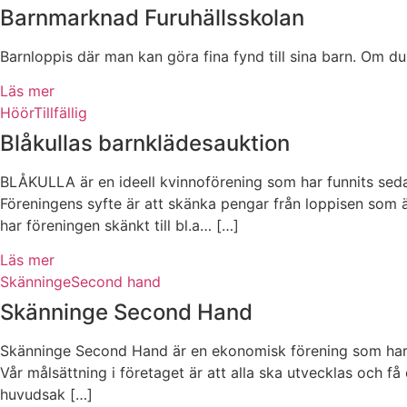
Barnmarknad Furuhällsskolan
Barnloppis där man kan göra fina fynd till sina barn. Om d
Läs mer
Höör
Tillfällig
Blåkullas barnklädesauktion
BLÅKULLA är en ideell kvinnoförening som har funnits sedan
Föreningens syfte är att skänka pengar från loppisen som är
har föreningen skänkt till bl.a… […]
Läs mer
Skänninge
Second hand
Skänninge Second Hand
Skänninge Second Hand är en ekonomisk förening som har ti
Vår målsättning i företaget är att alla ska utvecklas och 
huvudsak […]