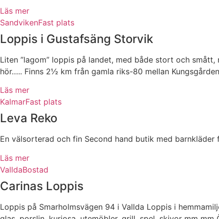
Läs mer
Sandviken
Fast plats
Loppis i Gustafsäng Storvik
Liten ”lagom” loppis på landet, med både stort och smått, m
hör….. Finns 2½ km från gamla riks-80 mellan Kungsgården
Läs mer
Kalmar
Fast plats
Leva Reko
En välsorterad och fin Second hand butik med barnkläder fr
Läs mer
Vallda
Bostad
Carinas Loppis
Loppis på Smarholmsvägen 94 i Vallda Loppis i hemmamiljö,
glas, porslin, kuriosa, utemöbler, grill, spel, skivor mm mm