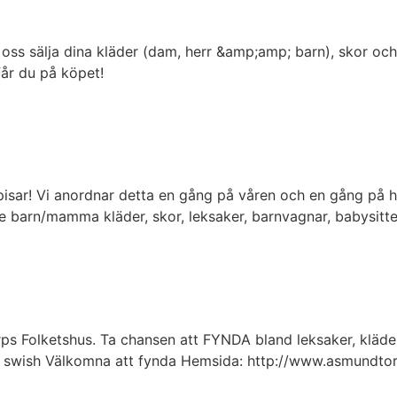
oss sälja dina kläder (dam, herr &amp;amp; barn), skor och 
får du på köpet!
ar! Vi anordnar detta en gång på våren och en gång på höste
e barn/mamma kläder, skor, leksaker, barnvagnar, babysitte
rps Folketshus. Ta chansen att FYNDA bland leksaker, kläd
art swish Välkomna att fynda Hemsida: http://www.asmundtor