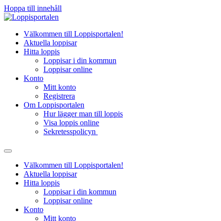
Hoppa till innehåll
Välkommen till Loppisportalen!
Aktuella loppisar
Hitta loppis
Loppisar i din kommun
Loppisar online
Konto
Mitt konto
Registrera
Om Loppisportalen
Hur lägger man till loppis
Visa loppis online
Sekretesspolicyn
Välkommen till Loppisportalen!
Aktuella loppisar
Hitta loppis
Loppisar i din kommun
Loppisar online
Konto
Mitt konto