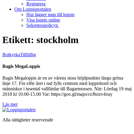
Registrera
Om Loppisportalen
Hur lägger man till loppis
Visa loppis online
Sekretesspolicyn
Etikett:
stockholm
Botkyrka
Tillfällig
Bagis MegaLoppis
Bagis Megaloppis är en av vårens stora höjdpunkter längs gröna
linje 17. För elfte året i rad fylls centrum med loppisbord och
människor i tusental vallfärdar till Bagarmossen. När: Lördag 19 maj
2018 kl 10.00-15.00 Var: https://goo.gl/maps/ceJhozv4xay
Läs mer
Alla rättigheter reserverade