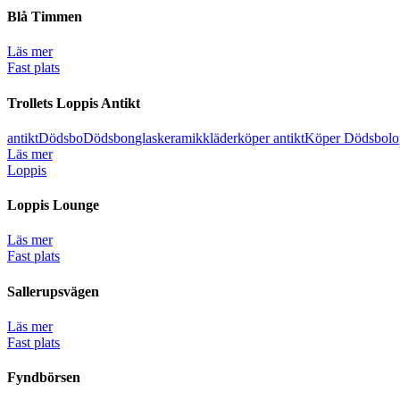
Blå Timmen
Läs mer
Fast plats
Trollets Loppis Antikt
antikt
Dödsbo
Dödsbon
glas
keramik
kläder
köper antikt
Köper Dödsbo
lo
Läs mer
Loppis
Loppis Lounge
Läs mer
Fast plats
Sallerupsvägen
Läs mer
Fast plats
Fyndbörsen