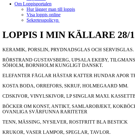
Om Loppisportalen
Hur lägger man till loppis
Visa loppis online
Sekretesspolicyn
LOPPIS I MIN KÄLLARE 28/10
KERAMIK, PORSLIN, PRYDNADSGLAS OCH SERVISGLAS.
RÖRSTRAND GUSTAVSBERG, UPSALA EKEBY, TILGMANS,
SÖHOLM, BORNHOLM KUNGLIGT DANSKT.
ELEFANTER FÅGLAR HÄSTAR KATTER HUNDAR APOR T
KOSTA BODA, ORREFORS, SKRUF, HOLMEGAARD MM.
CDSKIVOR, VINYLSKIVOR, LP SINGLAR MAXI. KASSETTB
BÖCKER OM KONST, ANTIKT, SAMLAROBJEKT, KOKBÖ
OVANLIGA SVÅRFUNNA RARITETER
TENN, MÄSSING, NYSILVER, ROSTFRITT BLA BESTICK
KRUKOR, VASER LAMPOR, SPEGLAR, TAVLOR.