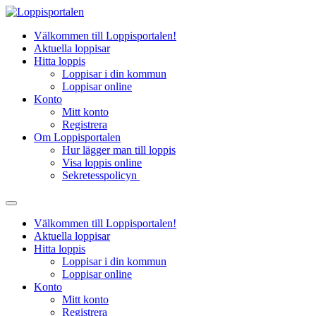
Hoppa
till
Välkommen till Loppisportalen!
innehåll
Aktuella loppisar
Hitta loppis
Loppisar i din kommun
Loppisar online
Konto
Mitt konto
Registrera
Om Loppisportalen
Hur lägger man till loppis
Visa loppis online
Sekretesspolicyn
Välkommen till Loppisportalen!
Aktuella loppisar
Hitta loppis
Loppisar i din kommun
Loppisar online
Konto
Mitt konto
Registrera