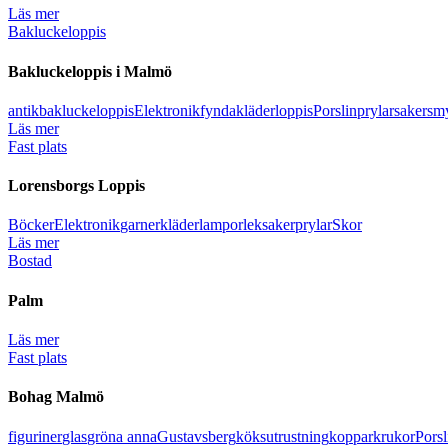
Läs mer
Bakluckeloppis
Bakluckeloppis i Malmö
antik
bakluckeloppis
Elektronik
fynda
kläder
loppis
Porslin
prylar
saker
sm
Läs mer
Fast plats
Lorensborgs Loppis
Böcker
Elektronik
garner
kläder
lampor
leksaker
prylar
Skor
Läs mer
Bostad
Palm
Läs mer
Fast plats
Bohag Malmö
figuriner
glas
gröna anna
Gustavsberg
köksutrustning
koppar
krukor
Porsl