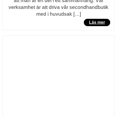
att man är en del i ett sammanhang. Vår
verksamhet är att driva vår secondhandbutik
med i huvudsak […]
Läs mer