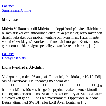
Läs mer
Surahammar
Online
Midvin.se
Midvin Välkommen till Midvin, ditt loppisbord på nätet. Här hittar
ni samlarsaker och annorlunda eller unika presenter, retro saker och
design, leksaker och möbler, vintage och konst mm. Hittar ni inte
vad ni söker idag, så kanske det finns här i morgon. Kontakta oss
gärna om ni söker något speciellt; vi kanske redan har det, […]
Läs mer
Hörby
Fast plats
Lions Fyndlada, Älvdalen
Vi öppnar igen den 26 augusti. Öppet helgfria lördagar 10-12. Följ
oss på Facebook. Ev. undantag meddelas där.
++++++++++++++++++++++++++++++++++++++++++++ Här
hittar du kläder, böcker, husgeråd, prydnadssaker, hemelektronik,
lampor, möbler och en massa andra saker och prylar. Skänkta saker,
allt överskott går till Lions hjälpverksamhet. Öppettider, se nedan.
Betala gärna med SWISH eller kort! Även kontanter […]