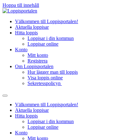
Hoppa till innehåll
Välkommen till Loppisportalen!
Aktuella loppisar
Hitta loppis
Loppisar i din kommun
Loppisar online
Konto
Mitt konto
Registrera
Om Loppisportalen
Hur lägger man till loppis
Visa loppis online
Sekretesspolicyn
Välkommen till Loppisportalen!
Aktuella loppisar
Hitta loppis
Loppisar i din kommun
Loppisar online
Konto
Mitt konto