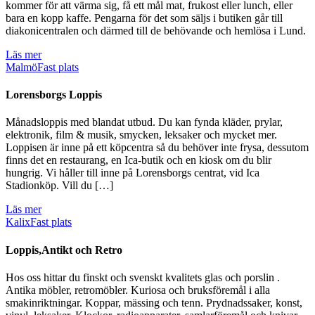
kommer för att värma sig, få ett mål mat, frukost eller lunch, eller
bara en kopp kaffe. Pengarna för det som säljs i butiken går till
diakonicentralen och därmed till de behövande och hemlösa i Lund.
Läs mer
Malmö
Fast plats
Lorensborgs Loppis
Månadsloppis med blandat utbud. Du kan fynda kläder, prylar,
elektronik, film & musik, smycken, leksaker och mycket mer.
Loppisen är inne på ett köpcentra så du behöver inte frysa, dessutom
finns det en restaurang, en Ica-butik och en kiosk om du blir
hungrig. Vi håller till inne på Lorensborgs centrat, vid Ica
Stadionköp. Vill du […]
Läs mer
Kalix
Fast plats
Loppis,Antikt och Retro
Hos oss hittar du finskt och svenskt kvalitets glas och porslin .
Antika möbler, retromöbler. Kuriosa och bruksföremål i alla
smakinriktningar. Koppar, mässing och tenn. Prydnadssaker, konst,