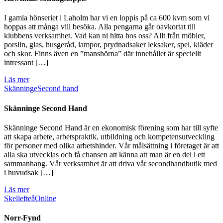
I gamla hönseriet i Laholm har vi en loppis på ca 600 kvm som vi
hoppas att många vill besöka. Alla pengarna går oavkortat till
klubbens verksamhet. Vad kan ni hitta hos oss? Allt från möbler,
porslin, glas, husgeråd, lampor, prydnadsaker leksaker, spel, kläder
och skor. Finns även en ”manshörna” där innehållet är speciellt
intressant […]
Läs mer
Skänninge
Second hand
Skänninge Second Hand
Skänninge Second Hand är en ekonomisk förening som har till syfte
att skapa arbete, arbetspraktik, utbildning och kompetensutveckling
för personer med olika arbetshinder. Vår målsättning i företaget är att
alla ska utvecklas och få chansen att känna att man är en del i ett
sammanhang. Vår verksamhet är att driva vår secondhandbutik med
i huvudsak […]
Läs mer
Skellefteå
Online
Norr-Fynd