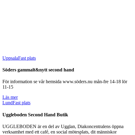
Uppsala
Fast plats
Söders gammalt&nytt second hand
För information se vår hemsida www.söders.nu mån-fre 14-18 lör
11-15
Läs mer
Lund
Fast plats
Uggleboden Second Hand Butik
UGGLEBODEN är en del av Ugglan, Diakoncentralens öppna
verksamhet med ett café, en social mötesplats, dit människor