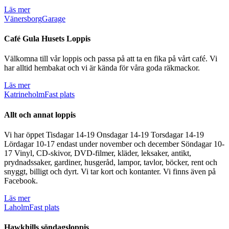
Läs mer
Vänersborg
Garage
Café Gula Husets Loppis
Välkomna till vår loppis och passa på att ta en fika på vårt café. Vi
har alltid hembakat och vi är kända för våra goda räkmackor.
Läs mer
Katrineholm
Fast plats
Allt och annat loppis
Vi har öppet Tisdagar 14-19 Onsdagar 14-19 Torsdagar 14-19
Lördagar 10-17 endast under november och december Söndagar 10-
17 Vinyl, CD-skivor, DVD-filmer, kläder, leksaker, antikt,
prydnadssaker, gardiner, husgeråd, lampor, tavlor, böcker, rent och
snyggt, billigt och dyrt. Vi tar kort och kontanter. Vi finns även på
Facebook.
Läs mer
Laholm
Fast plats
Hawkhills söndagsloppis