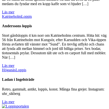
medans du fyndar med en kopp kaffe som vi bjuder […]
Läs mer
Katrineholm
Loppis
Anderssons loppis
Stort gårdsloppis 4 km norr om Katrineholms centrum. Hitta hit: väg
56 från Katrineholm mot Kungsör, efter Karsudden och Vika-tippen
första avfarten till vänster mot ”Sund”. En trevlig utflykt och chans
att fynda allt mellan himmel och jord till billiga priser. Sex bodar,
tiotusentals prylar. Dessutom tält ute och en carport full med möbler.
När […]
Läs mer
Höganäs
Loppis
Ladan i Ingelsträde
Retro, gammalt, antikt, loppis, konst. Många fina grejer. Instagram:
uhr_sikberg
Läs mer