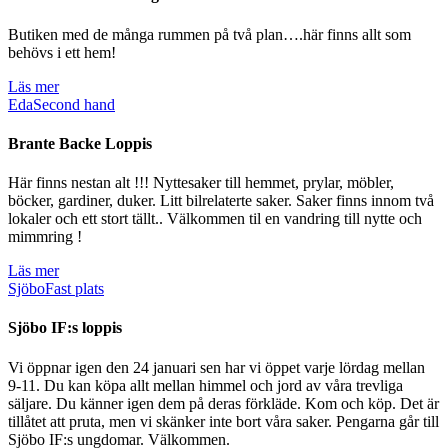
Butiken med de många rummen på två plan….här finns allt som
behövs i ett hem!
Läs mer
Eda
Second hand
Brante Backe Loppis
Här finns nestan alt !!! Nyttesaker till hemmet, prylar, möbler,
böcker, gardiner, duker. Litt bilrelaterte saker. Saker finns innom två
lokaler och ett stort tällt.. Välkommen til en vandring till nytte och
mimmring !
Läs mer
Sjöbo
Fast plats
Sjöbo IF:s loppis
Vi öppnar igen den 24 januari sen har vi öppet varje lördag mellan
9-11. Du kan köpa allt mellan himmel och jord av våra trevliga
säljare. Du känner igen dem på deras förkläde. Kom och köp. Det är
tillåtet att pruta, men vi skänker inte bort våra saker. Pengarna går till
Sjöbo IF:s ungdomar. Välkommen.