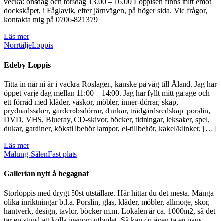
vecka: onsdag och torsdag 13.00 – 16.00 Loppisen finns mitt emot
dockskåpet, i Fåglavik, efter järnvägen, på höger sida. Vid frågor,
kontakta mig på 0706-821379
Läs mer
Norrtälje
Loppis
Edeby Loppis
Titta in när ni är i vackra Roslagen, kanske på väg till Åland. Jag har
öppet varje dag mellan 11:00 – 14:00. Jag har fyllt mitt garage och
ett förråd med kläder, väskor, möbler, inner-dörrar, skåp,
prydnadssaker, garderobsdörrar, dunkar, trädgårdsredskap, porslin,
DVD, VHS, Blueray, CD-skivor, böcker, tidningar, leksaker, spel,
dukar, gardiner, kökstillbehör lampor, el-tillbehör, kakel/klinker, […]
Läs mer
Malung-Sälen
Fast plats
Gallerian nytt å begagnat
Storloppis med drygt 50st utställare. Här hittar du det mesta. Många
olika inriktningar b.l.a. Porslin, glas, kläder, möbler, allmoge, skor,
hantverk, design, tavlor, böcker m.m. Lokalen är ca. 1000m2, så det
tar en stund att kolla igenom utbudet. Så kan du även ta en paus