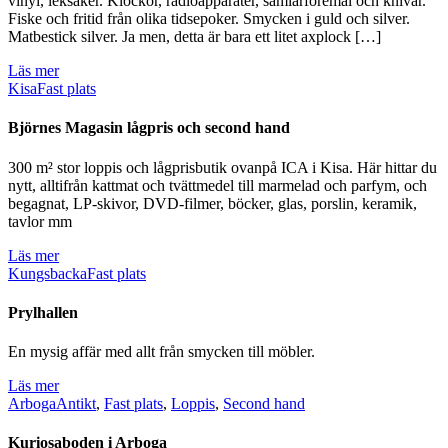
vinyl, leksaker. Klockor, radioapparater, samlarföremål och knivar.
Fiske och fritid från olika tidsepoker. Smycken i guld och silver.
Matbestick silver. Ja men, detta är bara ett litet axplock […]
Läs mer
Kisa
Fast plats
Björnes Magasin lågpris och second hand
300 m² stor loppis och lågprisbutik ovanpå ICA i Kisa. Här hittar du
nytt, alltifrån kattmat och tvättmedel till marmelad och parfym, och
begagnat, LP-skivor, DVD-filmer, böcker, glas, porslin, keramik,
tavlor mm
Läs mer
Kungsbacka
Fast plats
Prylhallen
En mysig affär med allt från smycken till möbler.
Läs mer
Arboga
Antikt
,
Fast plats
,
Loppis
,
Second hand
Kuriosaboden i Arboga