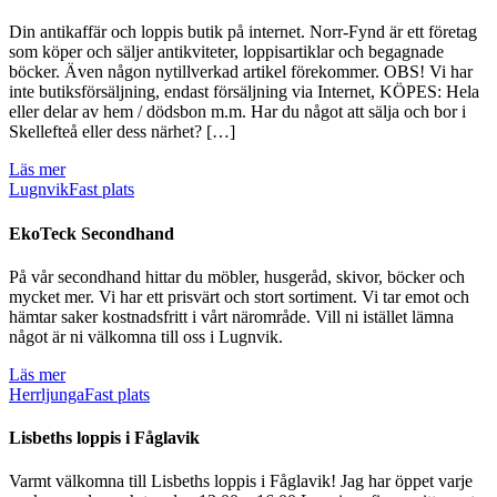
Din antikaffär och loppis butik på internet. Norr-Fynd är ett företag
som köper och säljer antikviteter, loppisartiklar och begagnade
böcker. Även någon nytillverkad artikel förekommer. OBS! Vi har
inte butiksförsäljning, endast försäljning via Internet, KÖPES: Hela
eller delar av hem / dödsbon m.m. Har du något att sälja och bor i
Skellefteå eller dess närhet? […]
Läs mer
Lugnvik
Fast plats
EkoTeck Secondhand
På vår secondhand hittar du möbler, husgeråd, skivor, böcker och
mycket mer. Vi har ett prisvärt och stort sortiment. Vi tar emot och
hämtar saker kostnadsfritt i vårt närområde. Vill ni istället lämna
något är ni välkomna till oss i Lugnvik.
Läs mer
Herrljunga
Fast plats
Lisbeths loppis i Fåglavik
Varmt välkomna till Lisbeths loppis i Fåglavik! Jag har öppet varje