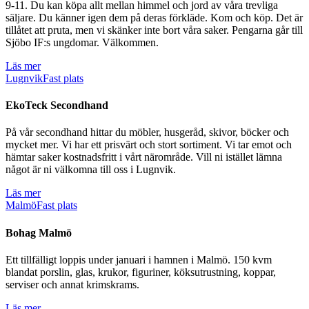
9-11. Du kan köpa allt mellan himmel och jord av våra trevliga
säljare. Du känner igen dem på deras förkläde. Kom och köp. Det är
tillåtet att pruta, men vi skänker inte bort våra saker. Pengarna går till
Sjöbo IF:s ungdomar. Välkommen.
Läs mer
Lugnvik
Fast plats
EkoTeck Secondhand
På vår secondhand hittar du möbler, husgeråd, skivor, böcker och
mycket mer. Vi har ett prisvärt och stort sortiment. Vi tar emot och
hämtar saker kostnadsfritt i vårt närområde. Vill ni istället lämna
något är ni välkomna till oss i Lugnvik.
Läs mer
Malmö
Fast plats
Bohag Malmö
Ett tillfälligt loppis under januari i hamnen i Malmö. 150 kvm
blandat porslin, glas, krukor, figuriner, köksutrustning, koppar,
serviser och annat krimskrams.
Läs mer