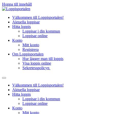
Hoppa till innehåll
Välkommen till Loppisportalen!
Aktuella loppisar
Hitta loppis
Loppisar i din kommun
Loppisar online
Konto
Mitt konto
Registrera
Om Loppisportalen
Hur lägger man till loppis
Visa loppis online
Sekretesspolicyn
Välkommen till Loppisportalen!
Aktuella loppisar
Hitta loppis
Loppisar i din kommun
Loppisar online
Konto
Mitt konto