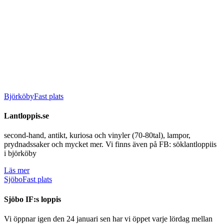
Björköby
Fast plats
Lantloppis.se
second-hand, antikt, kuriosa och vinyler (70-80tal), lampor,
prydnadssaker och mycket mer. Vi finns även på FB: söklantloppiis
i björköby
Läs mer
Sjöbo
Fast plats
Sjöbo IF:s loppis
Vi öppnar igen den 24 januari sen har vi öppet varje lördag mellan