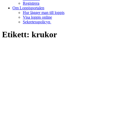
Registrera
Om Loppisportalen
Hur lägger man till loppis
Visa loppis online
Sekretesspolicyn
Etikett:
krukor