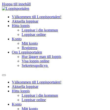
Hoppa till innehåll
Välkommen till Loppisportalen!
Aktuella loppisar
Hitta loppis
Loppisar i din kommun
Loppisar online
Konto
Mitt konto
Registrera
Om Loppisportalen
Hur lägger man till loppis
Visa loppis online
Sekretesspolicyn
Välkommen till Loppisportalen!
Aktuella loppisar
Hitta loppis
Loppisar i din kommun
Loppisar online
Konto
Mitt konto