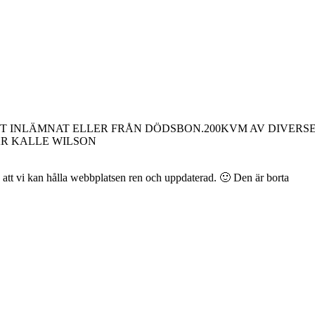
LLT INLÄMNAT ELLER FRÅN DÖDSBON.200KVM AV DIVERS
AR KALLE WILSON
å att vi kan hålla webbplatsen ren och uppdaterad. 🙂
Den är borta