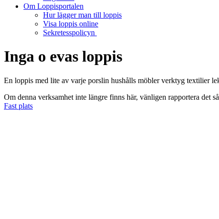
Om Loppisportalen
Hur lägger man till loppis
Visa loppis online
Sekretesspolicyn
Inga o evas loppis
En loppis med lite av varje porslin hushålls möbler verktyg textilier 
Om denna verksamhet inte längre finns här, vänligen rapportera det s
Fast plats