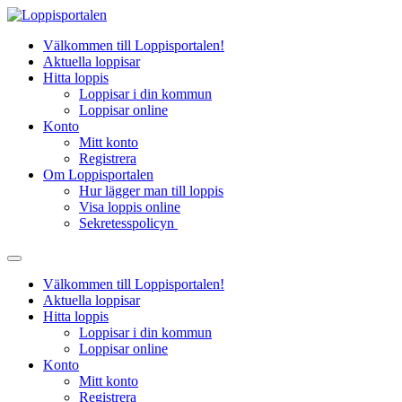
Hoppa
till
Välkommen till Loppisportalen!
innehåll
Aktuella loppisar
Hitta loppis
Loppisar i din kommun
Loppisar online
Konto
Mitt konto
Registrera
Om Loppisportalen
Hur lägger man till loppis
Visa loppis online
Sekretesspolicyn
Välkommen till Loppisportalen!
Aktuella loppisar
Hitta loppis
Loppisar i din kommun
Loppisar online
Konto
Mitt konto
Registrera