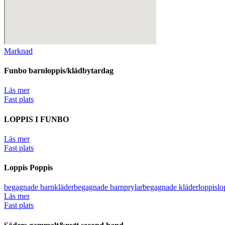
Marknad
Funbo barnloppis/klädbytardag
Läs mer
Fast plats
LOPPIS I FUNBO
Läs mer
Fast plats
Loppis Poppis
begagnade barnkläder
begagnade barnprylar
begagnade kläder
loppis
lo
Läs mer
Fast plats