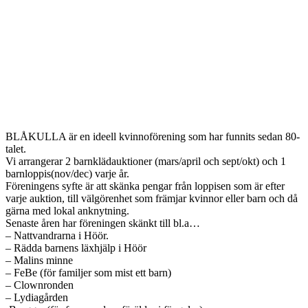
BLÅKULLA är en ideell kvinnoförening som har funnits sedan 80-
talet.
Vi arrangerar 2 barnklädauktioner (mars/april och sept/okt) och 1
barnloppis(nov/dec) varje år.
Föreningens syfte är att skänka pengar från loppisen som är efter
varje auktion, till välgörenhet som främjar kvinnor eller barn och då
gärna med lokal anknytning.
Senaste åren har föreningen skänkt till bl.a…
– Nattvandrarna i Höör.
– Rädda barnens läxhjälp i Höör
– Malins minne
– FeBe (för familjer som mist ett barn)
– Clownronden
– Lydiagården