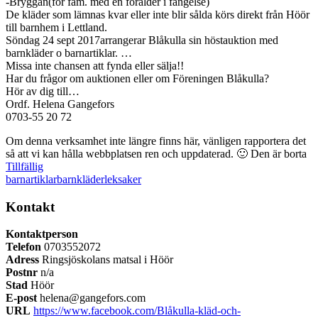
-Bryggan(för fam. med en förälder i fängelse)
De kläder som lämnas kvar eller inte blir sålda körs direkt från Höör
till barnhem i Lettland.
Söndag 24 sept 2017arrangerar Blåkulla sin höstauktion med
barnkläder o barnartiklar. …
Missa inte chansen att fynda eller sälja!!
Har du frågor om auktionen eller om Föreningen Blåkulla?
Hör av dig till…
Ordf. Helena Gangefors
0703-55 20 72
Om denna verksamhet inte längre finns här, vänligen rapportera det
så att vi kan hålla webbplatsen ren och uppdaterad. 🙂
Den är borta
Tillfällig
barnartiklar
barnkläder
leksaker
Kontakt
Kontaktperson
Telefon
0703552072
Adress
Ringsjöskolans matsal i Höör
Postnr
n/a
Stad
Höör
E-post
helena@gangefors.com
URL
https://www.facebook.com/Blåkulla-kläd-och-