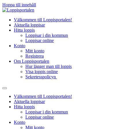
Hoppa till innehåll
Välkommen till Loppisportalen!
Aktuella loppisar
Hitta loppis
Loppisar i din kommun
Loppisar online
Konto
Mitt konto
Registrera
Om Loppisportalen
Hur lägger man till loppis
Visa loppis online
Sekretesspolicyn
Välkommen till Loppisportalen!
Aktuella loppisar
Hitta loppis
Loppisar i din kommun
Loppisar online
Konto
Mitt konto