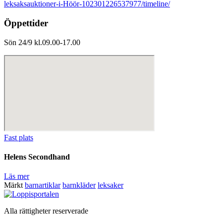
leksaksauktioner-i-Höör-102301226537977/timeline/
Öppettider
Sön 24/9 kl.09.00-17.00
Fast plats
Helens Secondhand
Läs mer
Märkt
barnartiklar
barnkläder
leksaker
Alla rättigheter reserverade