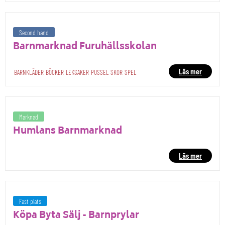
Second hand
Barnmarknad Furuhällsskolan
Läs mer
BARNKLÄDER
BÖCKER
LEKSAKER
PUSSEL
SKOR
SPEL
Marknad
Humlans Barnmarknad
Läs mer
Fast plats
Köpa Byta Sälj - Barnprylar