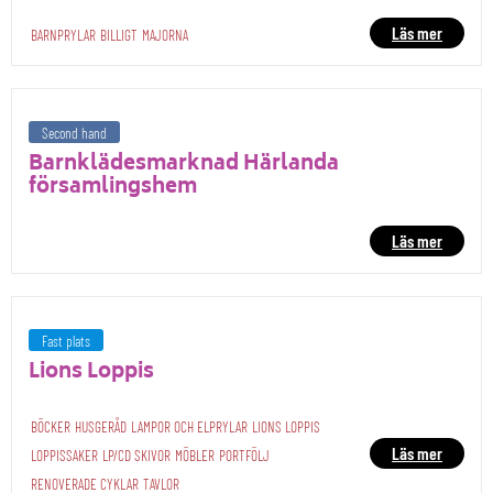
Läs mer
BARNPRYLAR
BILLIGT
MAJORNA
Second hand
Barnklädesmarknad Härlanda
församlingshem
Läs mer
Fast plats
Lions Loppis
BÖCKER
HUSGERÅD
LAMPOR OCH ELPRYLAR
LIONS LOPPIS
Läs mer
LOPPISSAKER
LP/CD SKIVOR
MÖBLER
PORTFÖLJ
RENOVERADE CYKLAR
TAVLOR