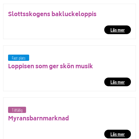
Slottsskogens bakluckeloppis
Läs mer
Fast plats
Loppisen som ger skön musik
Läs mer
Tillfällig
Myransbarnmarknad
Läs mer