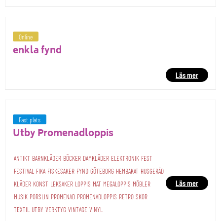
Online
enkla fynd
Läs mer
Fast plats
Utby Promenadloppis
ANTIKT
BARNKLÄDER
BÖCKER
DAMKLÄDER
ELEKTRONIK
FEST
FESTIVAL
FIKA
FISKESAKER
FYND
GÖTEBORG
HEMBAKAT
HUSGERÅD
Läs mer
KLÄDER
KONST
LEKSAKER
LOPPIS
MAT
MEGALOPPIS
MÖBLER
MUSIK
PORSLIN
PROMENAD
PROMENADLOPPIS
RETRO
SKOR
TEXTIL
UTBY
VERKTYG
VINTAGE
VINYL