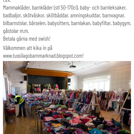
Mammakläder, barnkläder (stl 50-170cl), baby- och barnleksaker,
badbaljor, skötväskor, skötbäddar, amningskuddar, barnvagnar,
bilbarnstolar, bärselen, babysitters, barnlakan, babyfiltar, babygym,
gåstolar m.m.
Betala gärna med swish!
Välkommen att kika in på
www.tussilagobarnmarknad.blogspot.com!