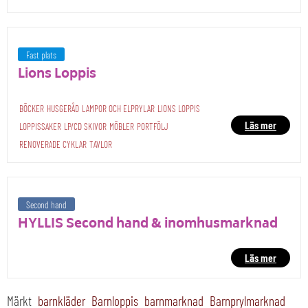
Fast plats
Lions Loppis
BÖCKER
HUSGERÅD
LAMPOR OCH ELPRYLAR
LIONS LOPPIS
Läs mer
LOPPISSAKER
LP/CD SKIVOR
MÖBLER
PORTFÖLJ
RENOVERADE CYKLAR
TAVLOR
Second hand
HYLLIS Second hand & inomhusmarknad
Läs mer
Märkt
barnkläder
Barnloppis
barnmarknad
Barnprylmarknad