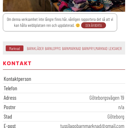
Om denna verksamhet inte längre finns här, vänligen rapportera det så att vi
kan hålla webbplatsen ren och uppdaterad.
DEN ÄR BORTA
Marknad
BARNKLÄDER
BARNLOPPIS
BARNMARKNAD
BARNPRYLMARKNAD
LEKSAKER
KONTAKT
Kontaktperson
Telefon
Adress
Göteborgsvägen 19
Postnr
n/a
Stad
Göteborg
E-post
tussilagobarnmarknad@gmail.com