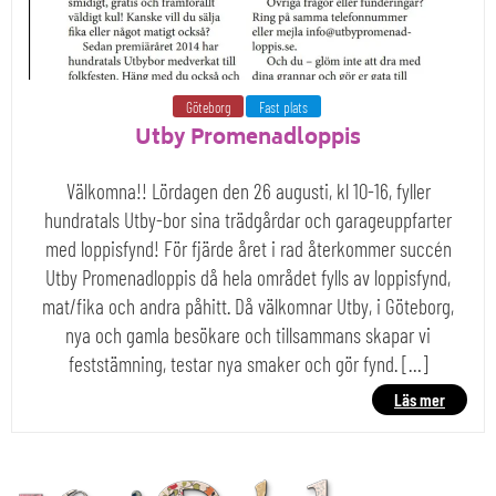
Göteborg
Fast plats
Utby Promenadloppis
Välkomna!! Lördagen den 26 augusti, kl 10-16, fyller
hundratals Utby-bor sina trädgårdar och garageuppfarter
med loppisfynd! För fjärde året i rad återkommer succén
Utby Promenadloppis då hela området fylls av loppisfynd,
mat/fika och andra påhitt. Då välkomnar Utby, i Göteborg,
nya och gamla besökare och tillsammans skapar vi
feststämning, testar nya smaker och gör fynd. […]
Läs mer