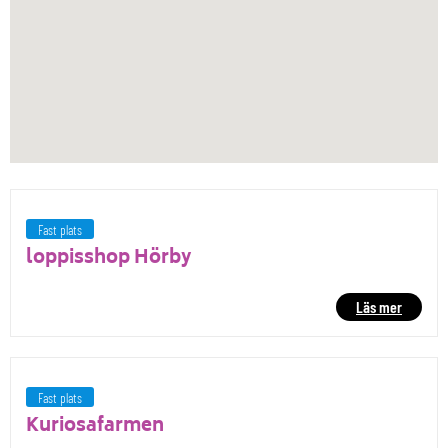
Fast plats
loppisshop Hörby
Läs mer
Fast plats
Kuriosafarmen