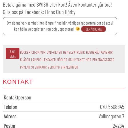
Betala gärna med SWISH eller kort! Även kontanter går bra!
Gilla oss på Facebook: Lions Club Hörby
Om denna verksamhet inte längre finns här, vänligen rapportera det så att vi
kan hålla webbplatsen ren och uppdaterad.
DEN ÄR BORTA
Fast
BÖCKER
CD-SKIVOR
DVD-FILMER
HEMELEKTRONIK
HUSGERÅD
KAMEROR
plats
KLÄDER
LAMPOR
LEKSAKER
MÖBLER
OCH MYCKET MER
PRYDNADSSAKER
PRYLAR
STENKAKOR
VERKTYG
VINYLSKIVOR
KONTAKT
Kontaktperson
Telefon
070-5508845
Adress
Vallmogatan 7
Postnr
24234