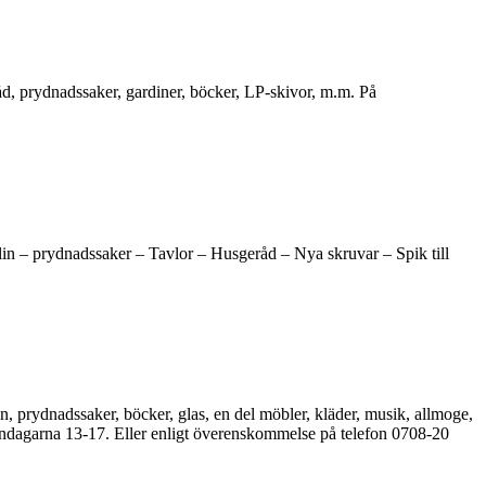
d, prydnadssaker, gardiner, böcker, LP-skivor, m.m. På
lin – prydnadssaker – Tavlor – Husgeråd – Nya skruvar – Spik till
in, prydnadssaker, böcker, glas, en del möbler, kläder, musik, allmoge,
ndagarna 13-17. Eller enligt överenskommelse på telefon 0708-20