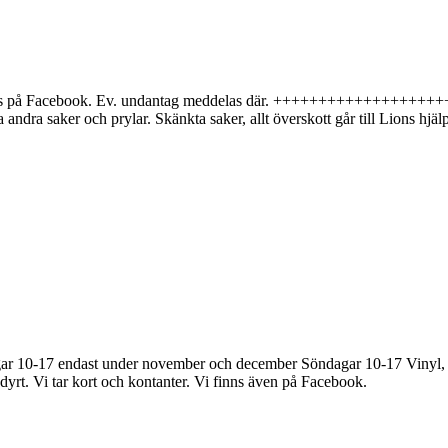
ölj oss på Facebook. Ev. undantag meddelas där. ++++++++++++++++
andra saker och prylar. Skänkta saker, allt överskott går till Lions hj
r 10-17 endast under november och december Söndagar 10-17 Vinyl, CD
h dyrt. Vi tar kort och kontanter. Vi finns även på Facebook.