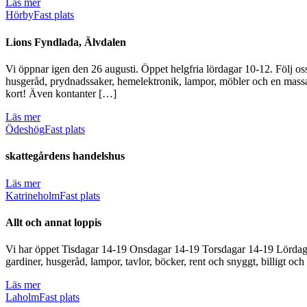
Läs mer
Hörby
Fast plats
Lions Fyndlada, Älvdalen
Vi öppnar igen den 26 augusti. Öppet helgfria lördagar 10-12. F
husgeråd, prydnadssaker, hemelektronik, lampor, möbler och en massa 
kort! Även kontanter […]
Läs mer
Ödeshög
Fast plats
skattegårdens handelshus
Läs mer
Katrineholm
Fast plats
Allt och annat loppis
Vi har öppet Tisdagar 14-19 Onsdagar 14-19 Torsdagar 14-19 Lördaga
gardiner, husgeråd, lampor, tavlor, böcker, rent och snyggt, billigt oc
Läs mer
Laholm
Fast plats