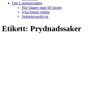
Om Loppisportalen
Hur lägger man till loppis
Visa loppis online
Sekretesspolicyn
Etikett:
Prydnadssaker