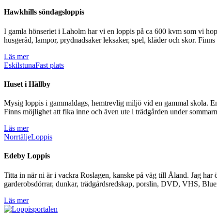
Hawkhills söndagsloppis
I gamla hönseriet i Laholm har vi en loppis på ca 600 kvm som vi hoppa
husgeråd, lampor, prydnadsaker leksaker, spel, kläder och skor. Finns 
Läs mer
Eskilstuna
Fast plats
Huset i Hällby
Mysig loppis i gammaldags, hemtrevlig miljö vid en gammal skola. En tr
Finns möjlighet att fika inne och även ute i trädgården under somma
Läs mer
Norrtälje
Loppis
Edeby Loppis
Titta in när ni är i vackra Roslagen, kanske på väg till Åland. Jag har
garderobsdörrar, dunkar, trädgårdsredskap, porslin, DVD, VHS, Blueray,
Läs mer