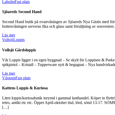
Laholm
Fast plats
Sjöareds Second Hand
Second Hand butik på ovanvåningen av Sjöareds Nya Gästis med försälj
bottenvåningen serveras fika och glass samt försäljning av souvenirer.
Läs mer
Vollsjö
Loppis
Vollsjö Gårdsloppis
Vår Loppis ligger i en egen byggnad – Se skylt för Loppisen & Parker
spikpistol – Kristall – Tupperware nytt & begagnat – Nya handvirka
Läs mer
Våxtorp
Fast plats
Kattens Loppis & Kuriosa
Liten loppis/kuriosabutik inrymd i gammal lanthandel. Köper in flyttröj
retro, antikt etc etc. Öppet April-oktober tisd, lörd, sönd 13-17
[…]