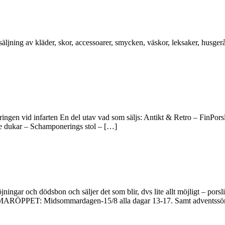
ning av kläder, skor, accessoarer, smycken, väskor, leksaker, husgerå
ingen vid infarten En del utav vad som säljs: Antikt & Retro – FinPors
de dukar – Schamponerings stol – […]
ningar och dödsbon och säljer det som blir, dvs lite allt möjligt – porsl
. SOMMARÖPPET: Midsommardagen-15/8 alla dagar 13-17. Samt adventssö