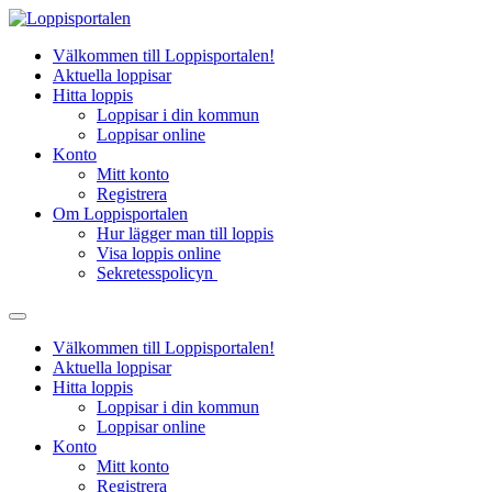
Hoppa
till
Välkommen till Loppisportalen!
innehåll
Aktuella loppisar
Hitta loppis
Loppisar i din kommun
Loppisar online
Konto
Mitt konto
Registrera
Om Loppisportalen
Hur lägger man till loppis
Visa loppis online
Sekretesspolicyn
Välkommen till Loppisportalen!
Aktuella loppisar
Hitta loppis
Loppisar i din kommun
Loppisar online
Konto
Mitt konto
Registrera