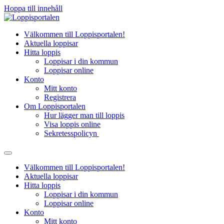
Hoppa till innehåll
Välkommen till Loppisportalen!
Aktuella loppisar
Hitta loppis
Loppisar i din kommun
Loppisar online
Konto
Mitt konto
Registrera
Om Loppisportalen
Hur lägger man till loppis
Visa loppis online
Sekretesspolicyn
Välkommen till Loppisportalen!
Aktuella loppisar
Hitta loppis
Loppisar i din kommun
Loppisar online
Konto
Mitt konto