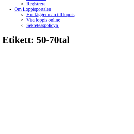
Registrera
Om Loppisportalen
Hur lägger man till loppis
Visa loppis online
Sekretesspolicyn
Etikett:
50-70tal