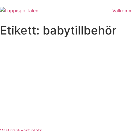
Välkomme
Etikett:
babytillbehör
Västervik
Fast plats