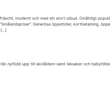
 fräscht, modernt och med ett stort utbud. Omåttligt popu
a ”Smålandspriser”. Generösa öppettider, kortbetalning, öpp
 […]
ån nyfödd upp till skolåldern samt leksaker och babytillbe