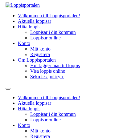
Hoppa
till
Välkommen till Loppisportalen!
innehåll
Aktuella loppisar
Hitta loppis
Loppisar i din kommun
Loppisar online
Konto
Mitt konto
Registrera
Om Loppisportalen
Hur lägger man till loppis
Visa loppis online
Sekretesspolicyn
Välkommen till Loppisportalen!
Aktuella loppisar
Hitta loppis
Loppisar i din kommun
Loppisar online
Konto
Mitt konto
Registrera