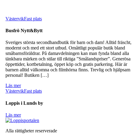
Västervik
Fast plats
Busfrö Nytt&Bytt
Sveriges största secondhandbutik för barn och dam! Alltid fräscht,
modernt och med ett stort utbud. Omåttligt populär butik bland
småbarnsföräldrar. På damavdelningen kan man fynda bland alla
tänkbara märken och stilar till riktiga ”Smålandspriser”. Generösa
öppettider, kortbetalning, öppet köp och gratis parkering. Här är
barnen alltid välkomna och filmhörna finns. Trevlig och hjälpsam
personal! Butiken […]
Läs mer
Västervik
Fast plats
Loppis i Lunds by
Läs mer
Alla rättigheter reserverade