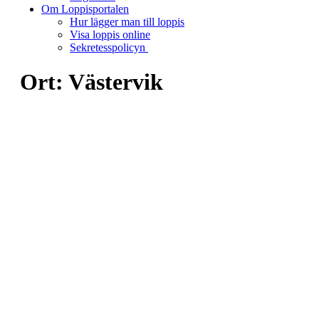
Om Loppisportalen
Hur lägger man till loppis
Visa loppis online
Sekretesspolicyn
Ort:
Västervik