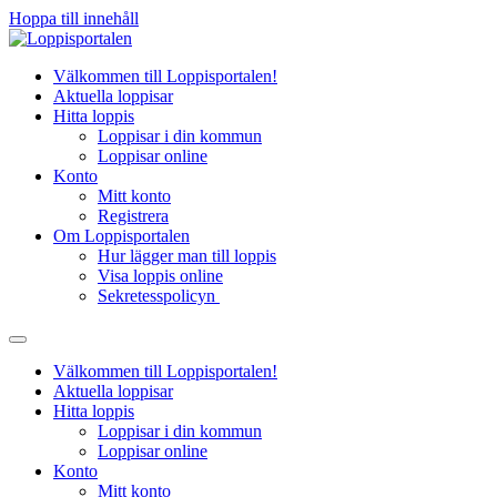
Hoppa till innehåll
Välkommen till Loppisportalen!
Aktuella loppisar
Hitta loppis
Loppisar i din kommun
Loppisar online
Konto
Mitt konto
Registrera
Om Loppisportalen
Hur lägger man till loppis
Visa loppis online
Sekretesspolicyn
Välkommen till Loppisportalen!
Aktuella loppisar
Hitta loppis
Loppisar i din kommun
Loppisar online
Konto
Mitt konto