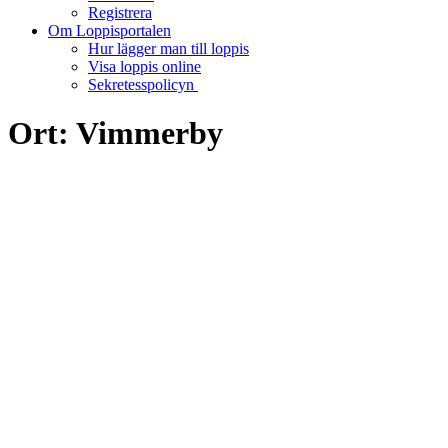
Registrera
Om Loppisportalen
Hur lägger man till loppis
Visa loppis online
Sekretesspolicyn
Ort:
Vimmerby