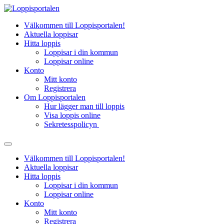
Hoppa
till
Välkommen till Loppisportalen!
innehåll
Aktuella loppisar
Hitta loppis
Loppisar i din kommun
Loppisar online
Konto
Mitt konto
Registrera
Om Loppisportalen
Hur lägger man till loppis
Visa loppis online
Sekretesspolicyn
Välkommen till Loppisportalen!
Aktuella loppisar
Hitta loppis
Loppisar i din kommun
Loppisar online
Konto
Mitt konto
Registrera