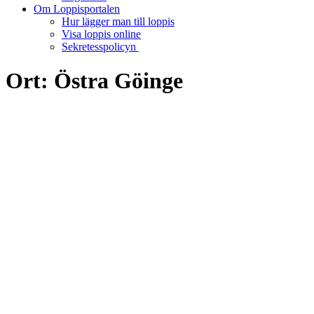
Om Loppisportalen
Hur lägger man till loppis
Visa loppis online
Sekretesspolicyn
Ort:
Östra Göinge