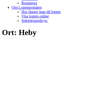
Registrera
Om Loppisportalen
Hur lägger man till loppis
Visa loppis online
Sekretesspolicyn
Ort:
Heby