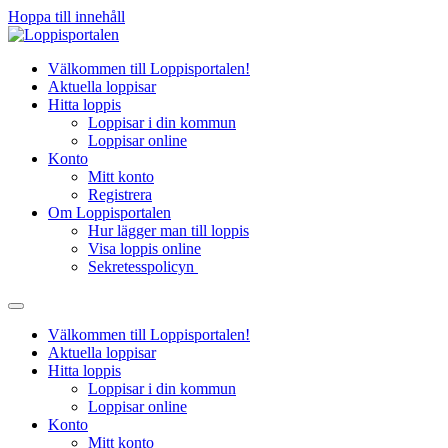
Hoppa till innehåll
Välkommen till Loppisportalen!
Aktuella loppisar
Hitta loppis
Loppisar i din kommun
Loppisar online
Konto
Mitt konto
Registrera
Om Loppisportalen
Hur lägger man till loppis
Visa loppis online
Sekretesspolicyn
Välkommen till Loppisportalen!
Aktuella loppisar
Hitta loppis
Loppisar i din kommun
Loppisar online
Konto
Mitt konto