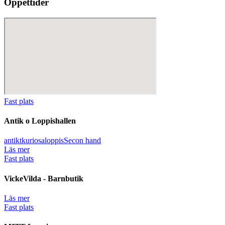
Öppettider
Fast plats
Antik o Loppishallen
antikt
kuriosa
loppis
Secon hand
Läs mer
Fast plats
VickeVilda - Barnbutik
Läs mer
Fast plats