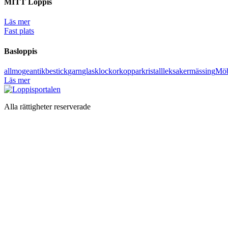
MITT Loppis
Läs mer
Fast plats
Basloppis
allmoge
antik
bestick
garn
glas
klockor
koppar
kristall
leksaker
mässing
Möb
Läs mer
Alla rättigheter reserverade