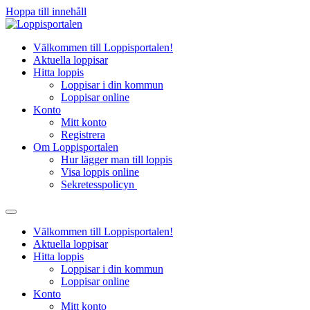
Hoppa till innehåll
Välkommen till Loppisportalen!
Aktuella loppisar
Hitta loppis
Loppisar i din kommun
Loppisar online
Konto
Mitt konto
Registrera
Om Loppisportalen
Hur lägger man till loppis
Visa loppis online
Sekretesspolicyn
Välkommen till Loppisportalen!
Aktuella loppisar
Hitta loppis
Loppisar i din kommun
Loppisar online
Konto
Mitt konto