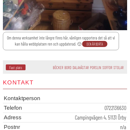
Om denna verksamhet inte längre finns här, vänligen rapportera det så att vi
kan hålla webbplatsen ren och uppdaterad. 🙂
DEN ÄR BORTA
Fast plats
BÖCKER
BORD
DALAHÄSTAR
PORSLIN
SOFFOR
STOLAR
KONTAKT
Kontaktperson
0722136630
Telefon
Campingvägen 4, 51131 Örby
Adress
n/a
Postnr