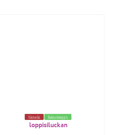
Västerås
Bakluckeloppis
loppisiluckan