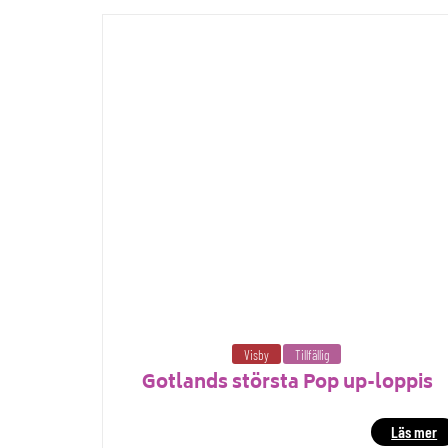
Visby
Tillfällig
Gotlands största Pop up-loppis
Läs mer