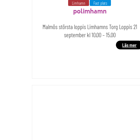
Limhamn
Fast plats
polimhamn
Malmös största loppis Limhamns Torg Loppis 21
september kl 10.00 – 15.00
Läs mer