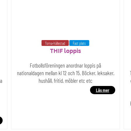
Torna-hällestad
Fast plats
THIF loppis
Fotbollsföreningen anordnar loppis på
nationaldagen mellan kl 12 och 15. Böcker, leksaker,
ja
hushåll, fritid, möbler etc etc
Läs mer