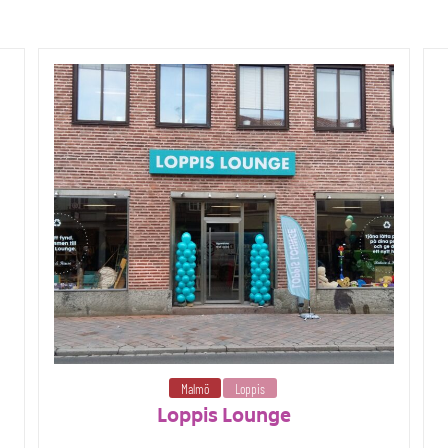
Malmö
Loppis
Loppis Lounge