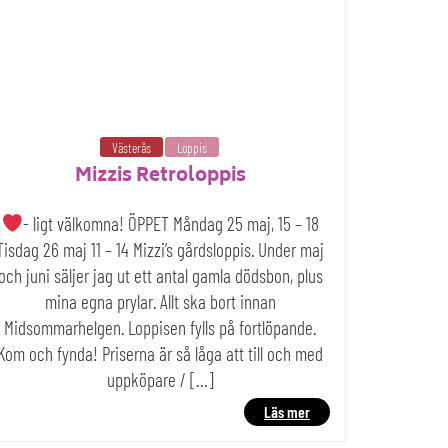
Västerås
Loppis
Mizzis Retroloppis
- ligt välkomna! ÖPPET Måndag 25 maj, 15 – 18
Tisdag 26 maj 11 – 14 Mizzi’s gårdsloppis. Under maj
och juni säljer jag ut ett antal gamla dödsbon, plus
mina egna prylar. Allt ska bort innan
Midsommarhelgen. Loppisen fylls på fortlöpande.
Kom och fynda! Priserna är så låga att till och med
uppköpare / […]
Läs mer