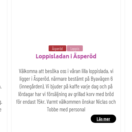
Äsperöd
Loppis
Loppisladan i Äsperöd
Välkomna att besöka oss i våran lilla loppislada, vi
ligger i Äsperöd, närmare bestämt på Byavägen 6
.
(innegården). Vi bjuder på kaffe varje dag och på
n
lördagar har vi försäljning av grillad korv med bröd
g.
för endast 15kr. Varmt välkommen önskar Niclas och
e
Tobbe med personal
Läs mer