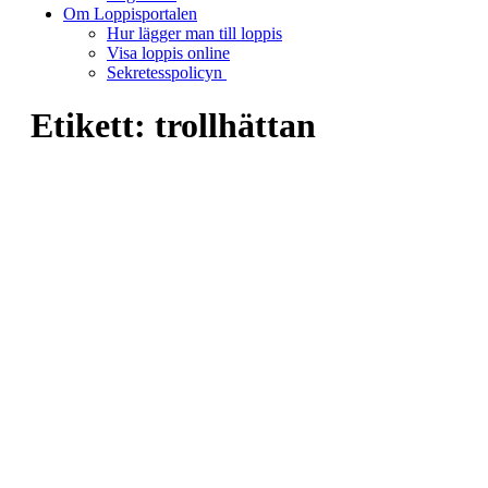
Om Loppisportalen
Hur lägger man till loppis
Visa loppis online
Sekretesspolicyn
Etikett:
trollhättan