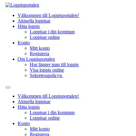
Hoppa
till
Välkommen till Loppisportalen!
innehåll
Aktuella loppisar
Hitta loppis
Loppisar i din kommun
Loppisar online
Konto
Mitt konto
Registrera
Om Loppisportalen
Hur lägger man till loppis
Visa loppis online
Sekretesspolicyn
Välkommen till Loppisportalen!
Aktuella loppisar
Hitta loppis
Loppisar i din kommun
Loppisar online
Konto
Mitt konto
Registrera