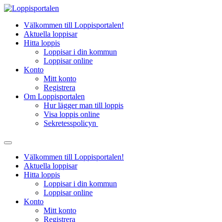
Hoppa
till
Välkommen till Loppisportalen!
innehåll
Aktuella loppisar
Hitta loppis
Loppisar i din kommun
Loppisar online
Konto
Mitt konto
Registrera
Om Loppisportalen
Hur lägger man till loppis
Visa loppis online
Sekretesspolicyn
Välkommen till Loppisportalen!
Aktuella loppisar
Hitta loppis
Loppisar i din kommun
Loppisar online
Konto
Mitt konto
Registrera