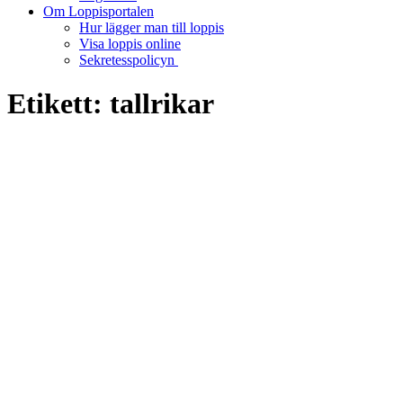
Om Loppisportalen
Hur lägger man till loppis
Visa loppis online
Sekretesspolicyn
Etikett:
tallrikar