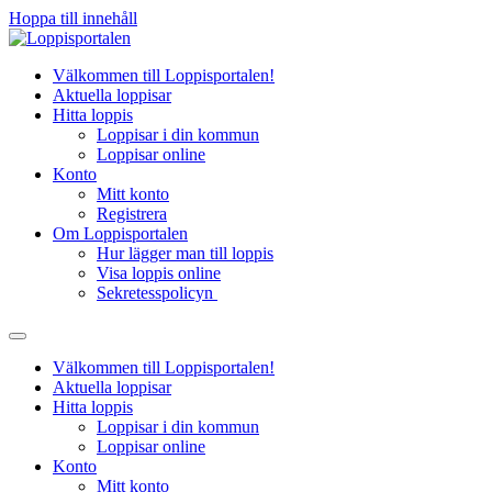
Hoppa till innehåll
Välkommen till Loppisportalen!
Aktuella loppisar
Hitta loppis
Loppisar i din kommun
Loppisar online
Konto
Mitt konto
Registrera
Om Loppisportalen
Hur lägger man till loppis
Visa loppis online
Sekretesspolicyn
Välkommen till Loppisportalen!
Aktuella loppisar
Hitta loppis
Loppisar i din kommun
Loppisar online
Konto
Mitt konto