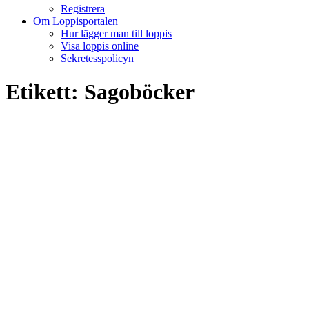
Registrera
Om Loppisportalen
Hur lägger man till loppis
Visa loppis online
Sekretesspolicyn
Etikett:
Sagoböcker