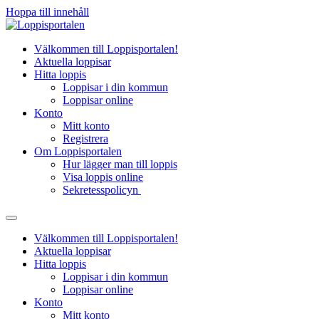
Hoppa till innehåll
Välkommen till Loppisportalen!
Aktuella loppisar
Hitta loppis
Loppisar i din kommun
Loppisar online
Konto
Mitt konto
Registrera
Om Loppisportalen
Hur lägger man till loppis
Visa loppis online
Sekretesspolicyn
Välkommen till Loppisportalen!
Aktuella loppisar
Hitta loppis
Loppisar i din kommun
Loppisar online
Konto
Mitt konto