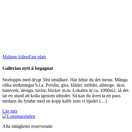
Malung-Sälen
Fast plats
Gallerian nytt å begagnat
Storloppis med drygt 50st utställare. Här hittar du det mesta. Många
olika inriktningar b.l.a. Porslin, glas, kläder, möbler, allmoge, skor,
hantverk, design, tavlor, böcker m.m. Lokalen är ca. 1000m2, så det
tar en stund att kolla igenom utbudet. Så kan du även ta en paus
medans du fyndar med en kopp kaffe som vi bjuder […]
Läs mer
Alla rättigheter reserverade