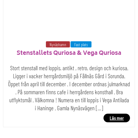
Nynäshamn
Fast plats
Stenstallets Quriosa & Vega Quriosa
Stort stenstall med loppis, antikt , retro, design och kuriosa.
Ligger i vacker herrgårdsmiljö på Fållnäs Gård i Sorunda.
Öppet från april till december . I december ordnas julmarknad
. På sommaren finns cafe i herrgårdens konsthall . Bra
utflyktsmål . Välkomna ! Numera en till loppis i Vega Antilada
i Haninge . Gamla Nynäsvägen […]
Läs mer