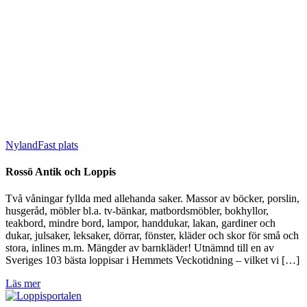
Nyland
Fast plats
Rossö Antik och Loppis
Två våningar fyllda med allehanda saker. Massor av böcker, porslin,
husgeråd, möbler bl.a. tv-bänkar, matbordsmöbler, bokhyllor,
teakbord, mindre bord, lampor, handdukar, lakan, gardiner och
dukar, julsaker, leksaker, dörrar, fönster, kläder och skor för små och
stora, inlines m.m. Mängder av barnkläder! Utnämnd till en av
Sveriges 103 bästa loppisar i Hemmets Veckotidning – vilket vi […]
Läs mer