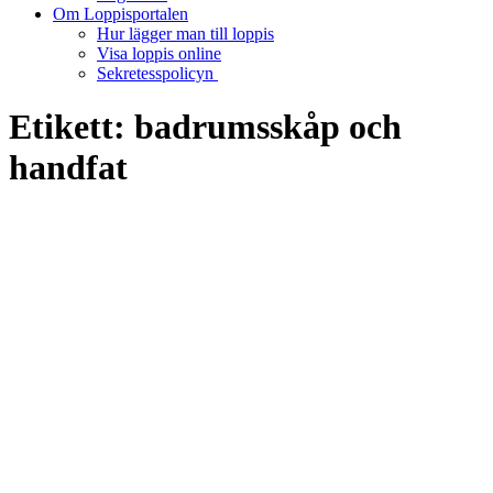
Om Loppisportalen
Hur lägger man till loppis
Visa loppis online
Sekretesspolicyn
Etikett:
badrumsskåp och
handfat