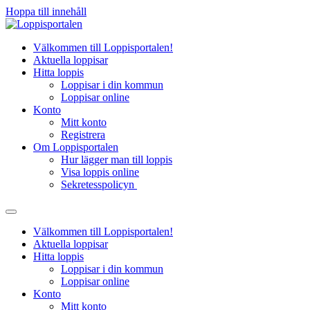
Hoppa till innehåll
Välkommen till Loppisportalen!
Aktuella loppisar
Hitta loppis
Loppisar i din kommun
Loppisar online
Konto
Mitt konto
Registrera
Om Loppisportalen
Hur lägger man till loppis
Visa loppis online
Sekretesspolicyn
Välkommen till Loppisportalen!
Aktuella loppisar
Hitta loppis
Loppisar i din kommun
Loppisar online
Konto
Mitt konto