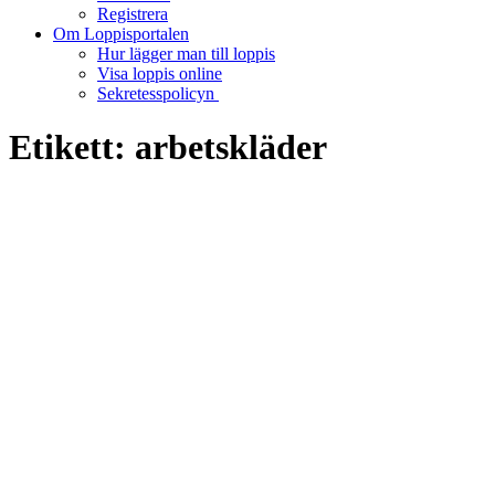
Registrera
Om Loppisportalen
Hur lägger man till loppis
Visa loppis online
Sekretesspolicyn
Etikett:
arbetskläder