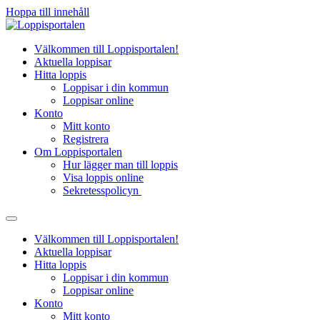
Hoppa till innehåll
Välkommen till Loppisportalen!
Aktuella loppisar
Hitta loppis
Loppisar i din kommun
Loppisar online
Konto
Mitt konto
Registrera
Om Loppisportalen
Hur lägger man till loppis
Visa loppis online
Sekretesspolicyn
Välkommen till Loppisportalen!
Aktuella loppisar
Hitta loppis
Loppisar i din kommun
Loppisar online
Konto
Mitt konto