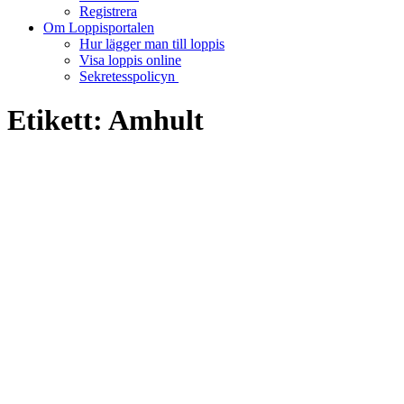
Registrera
Om Loppisportalen
Hur lägger man till loppis
Visa loppis online
Sekretesspolicyn
Etikett:
Amhult