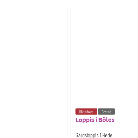
Härjedalen
Bostad
Loppis i Böles
Gårdsloppis i Hede.