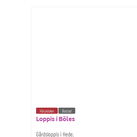
Härjedalen
Bostad
Loppis i Böles
Gårdsloppis i Hede.