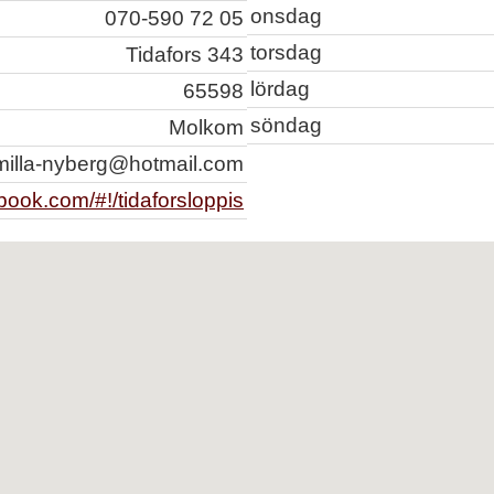
onsdag
070-590 72 05
torsdag
Tidafors 343
lördag
65598
söndag
Molkom
milla-nyberg@hotmail.com
book.com/#!/tidaforsloppis