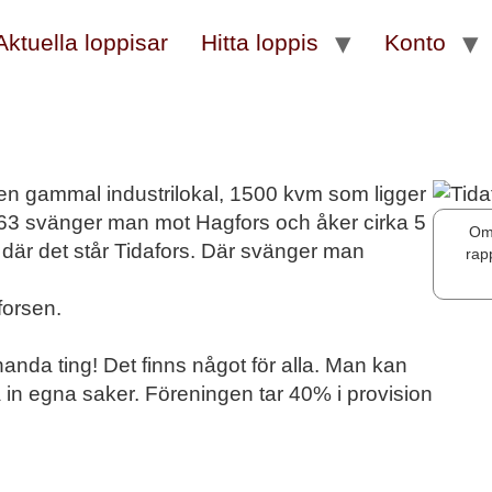
Aktuella loppisar
Hitta loppis
Konto
 i en gammal industrilokal, 1500 kvm som ligger
63 svänger man mot Hagfors och åker cirka 5
Om 
 där det står Tidafors. Där svänger man
rap
forsen.
handa ting! Det finns något för alla. Man kan
in egna saker. Föreningen tar 40% i provision