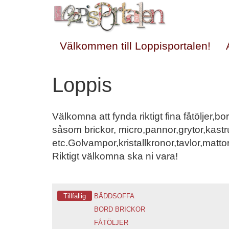
Välkommen till Loppisportalen!
Loppis
Välkomna att fynda riktigt fina fåtöljer,bo
såsom brickor, micro,pannor,grytor,kastrul
etc.Golvampor,kristallkronor,tavlor,matt
Riktigt välkomna ska ni vara!
Tillfällig
BÄDDSOFFA
BORD
BRICKOR
FÅTÖLJER