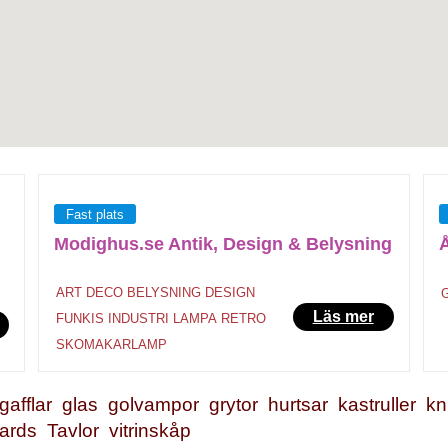
Fast plats
Modighus.se Antik, Design & Belysning
Å
ART DECO
BELYSNING
DESIGN
Läs mer
FUNKIS
INDUSTRI
LAMPA
RETRO
SKOMAKARLAMP
gafflar
glas
golvampor
grytor
hurtsar
kastruller
kn
ards
Tavlor
vitrinskåp