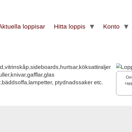
Aktuella loppisar
Hitta loppis
Konto
rd,vitrinskåp,sideboards,hurtsar,köksattiraljer
ler,knivar,gafflar,glas
Om 
or,bäddsoffa,lampetter, ptydnadssaker etc.
rap