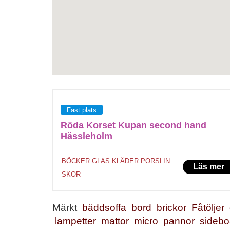
Fast plats
Röda Korset Kupan second hand
Hässleholm
BÖCKER
GLAS
KLÄDER
PORSLIN
Läs mer
SKOR
Märkt
bäddsoffa
bord
brickor
Fåtöljer
lampetter
mattor
micro
pannor
sidebo