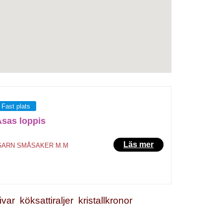
Fast plats
sas loppis
Läs mer
GARN
SMÅSAKER M.M
ivar
köksattiraljer
kristallkronor