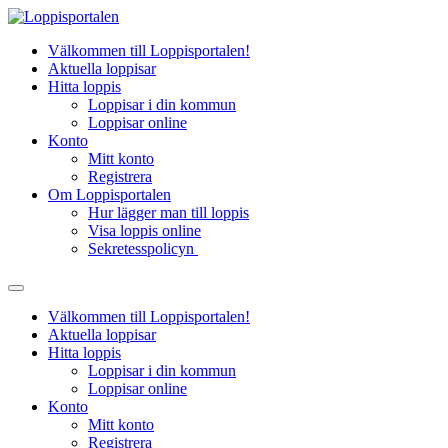
Hoppa
till
Välkommen till Loppisportalen!
innehåll
Aktuella loppisar
Hitta loppis
Loppisar i din kommun
Loppisar online
Konto
Mitt konto
Registrera
Om Loppisportalen
Hur lägger man till loppis
Visa loppis online
Sekretesspolicyn
Välkommen till Loppisportalen!
Aktuella loppisar
Hitta loppis
Loppisar i din kommun
Loppisar online
Konto
Mitt konto
Registrera