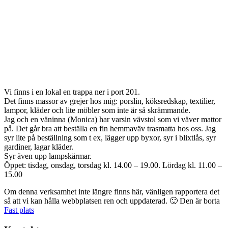
Vi finns i en lokal en trappa ner i port 201.
Det finns massor av grejer hos mig: porslin, köksredskap, textilier,
lampor, kläder och lite möbler som inte är så skrämmande.
Jag och en väninna (Monica) har varsin vävstol som vi väver mattor
på. Det går bra att beställa en fin hemmaväv trasmatta hos oss. Jag
syr lite på beställning som t ex, lägger upp byxor, syr i blixtlås, syr
gardiner, lagar kläder.
Syr även upp lampskärmar.
Öppet: tisdag, onsdag, torsdag kl. 14.00 – 19.00. Lördag kl. 11.00 –
15.00
Om denna verksamhet inte längre finns här, vänligen rapportera det
så att vi kan hålla webbplatsen ren och uppdaterad. 🙂
Den är borta
Fast plats