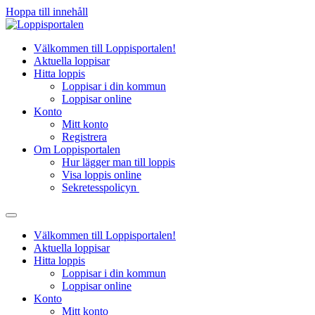
Hoppa till innehåll
Välkommen till Loppisportalen!
Aktuella loppisar
Hitta loppis
Loppisar i din kommun
Loppisar online
Konto
Mitt konto
Registrera
Om Loppisportalen
Hur lägger man till loppis
Visa loppis online
Sekretesspolicyn
Välkommen till Loppisportalen!
Aktuella loppisar
Hitta loppis
Loppisar i din kommun
Loppisar online
Konto
Mitt konto