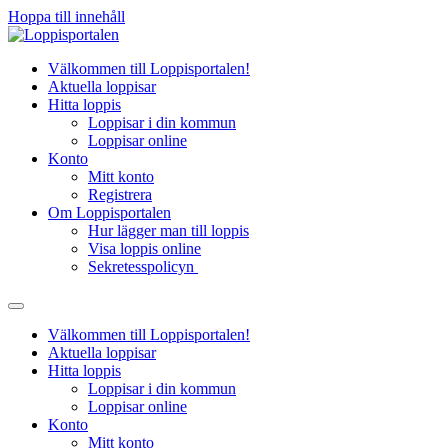
Hoppa till innehåll
Välkommen till Loppisportalen!
Aktuella loppisar
Hitta loppis
Loppisar i din kommun
Loppisar online
Konto
Mitt konto
Registrera
Om Loppisportalen
Hur lägger man till loppis
Visa loppis online
Sekretesspolicyn
Välkommen till Loppisportalen!
Aktuella loppisar
Hitta loppis
Loppisar i din kommun
Loppisar online
Konto
Mitt konto