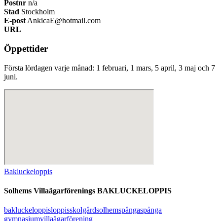
Postnr
n/a
Stad
Stockholm
E-post
AnkicaE@hotmail.com
URL
Öppettider
Första lördagen varje månad: 1 februari, 1 mars, 5 april, 3 maj och 7
juni.
Bakluckeloppis
Solhems Villaägarförenings BAKLUCKELOPPIS
bakluckeloppis
loppis
skolgård
solhem
spånga
spånga
gymnasium
villaägarförening