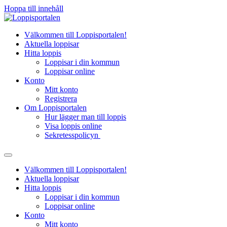
Hoppa till innehåll
Välkommen till Loppisportalen!
Aktuella loppisar
Hitta loppis
Loppisar i din kommun
Loppisar online
Konto
Mitt konto
Registrera
Om Loppisportalen
Hur lägger man till loppis
Visa loppis online
Sekretesspolicyn
Välkommen till Loppisportalen!
Aktuella loppisar
Hitta loppis
Loppisar i din kommun
Loppisar online
Konto
Mitt konto