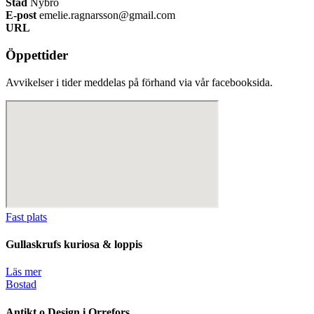
Stad
Nybro
E-post
emelie.ragnarsson@gmail.com
URL
Öppettider
Avvikelser i tider meddelas på förhand via vår facebooksida.
Fast plats
Gullaskrufs kuriosa & loppis
Läs mer
Bostad
Antikt o Design i Orrefors