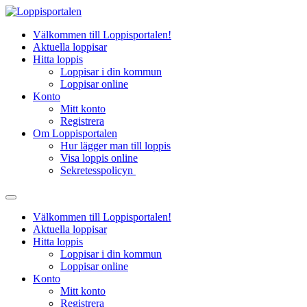
Hoppa
till
Välkommen till Loppisportalen!
innehåll
Aktuella loppisar
Hitta loppis
Loppisar i din kommun
Loppisar online
Konto
Mitt konto
Registrera
Om Loppisportalen
Hur lägger man till loppis
Visa loppis online
Sekretesspolicyn
Välkommen till Loppisportalen!
Aktuella loppisar
Hitta loppis
Loppisar i din kommun
Loppisar online
Konto
Mitt konto
Registrera