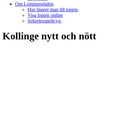
Om Loppisportalen
Hur lägger man till loppis
Visa loppis online
Sekretesspolicyn
Kollinge nytt och nött