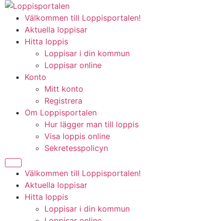
Hoppa
till
Välkommen till Loppisportalen!
innehåll
Aktuella loppisar
Hitta loppis
Loppisar i din kommun
Loppisar online
Konto
Mitt konto
Registrera
Om Loppisportalen
Hur lägger man till loppis
Visa loppis online
Sekretesspolicyn
Välkommen till Loppisportalen!
Aktuella loppisar
Hitta loppis
Loppisar i din kommun
Loppisar online