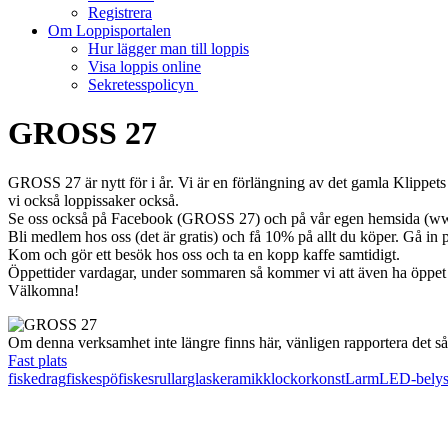
Registrera
Om Loppisportalen
Hur lägger man till loppis
Visa loppis online
Sekretesspolicyn
GROSS 27
GROSS 27 är nytt för i år. Vi är en förlängning av det gamla Klippets 
vi också loppissaker också.
Se oss också på Facebook (GROSS 27) och på vår egen hemsida (ww
Bli medlem hos oss (det är gratis) och få 10% på allt du köper. Gå i
Kom och gör ett besök hos oss och ta en kopp kaffe samtidigt.
Öppettider vardagar, under sommaren så kommer vi att även ha öppet 
Välkomna!
Om denna verksamhet inte längre finns här, vänligen rapportera det s
Fast plats
fiskedrag
fiskespö
fiskesrullar
glas
keramik
klockor
konst
Larm
LED-belys