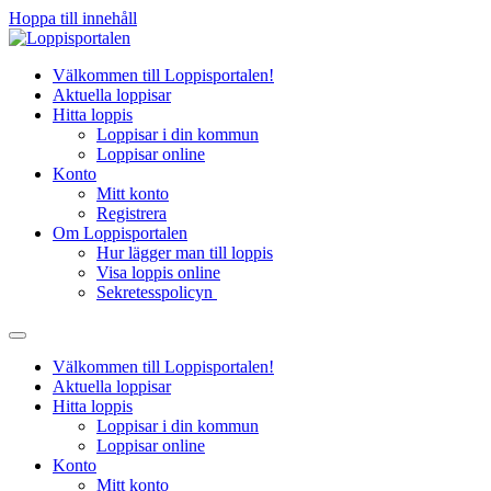
Hoppa till innehåll
Välkommen till Loppisportalen!
Aktuella loppisar
Hitta loppis
Loppisar i din kommun
Loppisar online
Konto
Mitt konto
Registrera
Om Loppisportalen
Hur lägger man till loppis
Visa loppis online
Sekretesspolicyn
Välkommen till Loppisportalen!
Aktuella loppisar
Hitta loppis
Loppisar i din kommun
Loppisar online
Konto
Mitt konto