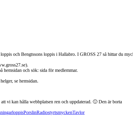
loppis och Bengtssons loppis i Hallabro. I GROSS 27 så hittar du mycket 
w.gross27.se).
n på hemsidan och sök: sida för medlemmar.
helger, se hemsidan.
å att vi kan hålla webbplatsen ren och uppdaterad. 🙂
Den är borta
ningar
loppis
Porslin
Radiostyrt
smycken
Tavlor