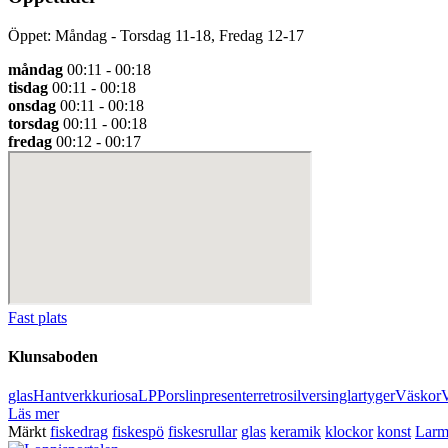
Öppet: Måndag - Torsdag 11-18, Fredag 12-17
måndag
00:11 - 00:18
tisdag
00:11 - 00:18
onsdag
00:11 - 00:18
torsdag
00:11 - 00:18
fredag
00:12 - 00:17
Fast plats
Klunsaboden
glas
Hantverk
kuriosa
LP
Porslin
presenter
retro
silver
singlar
tyger
Väskor
Läs mer
Märkt
fiskedrag
fiskespö
fiskesrullar
glas
keramik
klockor
konst
Lar