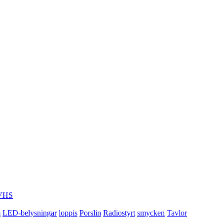
VHS
m
LED-belysningar
loppis
Porslin
Radiostyrt
smycken
Tavlor