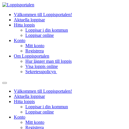
Hoppa
till
Välkommen till Loppisportalen!
innehåll
Aktuella loppisar
Hitta loppis
Loppisar i din kommun
Loppisar online
Konto
Mitt konto
Registrera
Om Loppisportalen
Hur lägger man till loppis
Visa loppis online
Sekretesspolicyn
Välkommen till Loppisportalen!
Aktuella loppisar
Hitta loppis
Loppisar i din kommun
Loppisar online
Konto
Mitt konto
Registrera