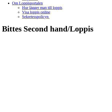
Om Loppisportalen
Hur lägger man till loppis
Visa loppis online
Sekretesspolicyn
Bittes Second hand/Loppis