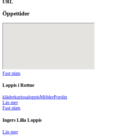
URL
Öppettider
Fast plats
Loppis i Rottne
kläder
kuriosa
loppis
Möbler
Porslin
Läs mer
Fast plats
Ingers Lilla Loppis
Läs mer