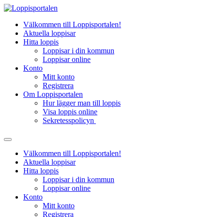
Hoppa
till
Välkommen till Loppisportalen!
innehåll
Aktuella loppisar
Hitta loppis
Loppisar i din kommun
Loppisar online
Konto
Mitt konto
Registrera
Om Loppisportalen
Hur lägger man till loppis
Visa loppis online
Sekretesspolicyn
Välkommen till Loppisportalen!
Aktuella loppisar
Hitta loppis
Loppisar i din kommun
Loppisar online
Konto
Mitt konto
Registrera