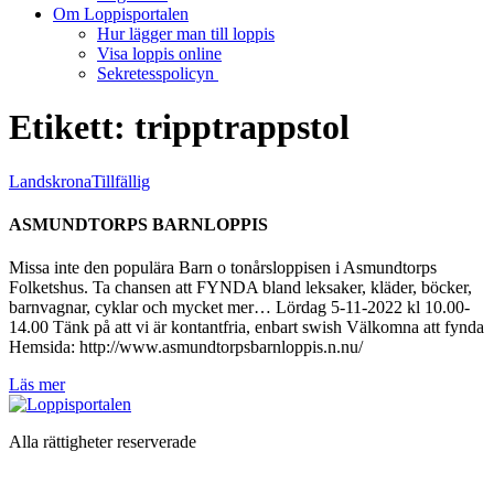
Om Loppisportalen
Hur lägger man till loppis
Visa loppis online
Sekretesspolicyn
Etikett:
tripptrappstol
Landskrona
Tillfällig
ASMUNDTORPS BARNLOPPIS
Missa inte den populära Barn o tonårsloppisen i Asmundtorps
Folketshus. Ta chansen att FYNDA bland leksaker, kläder, böcker,
barnvagnar, cyklar och mycket mer… Lördag 5-11-2022 kl 10.00-
14.00 Tänk på att vi är kontantfria, enbart swish Välkomna att fynda
Hemsida: http://www.asmundtorpsbarnloppis.n.nu/
Läs mer
Alla rättigheter reserverade