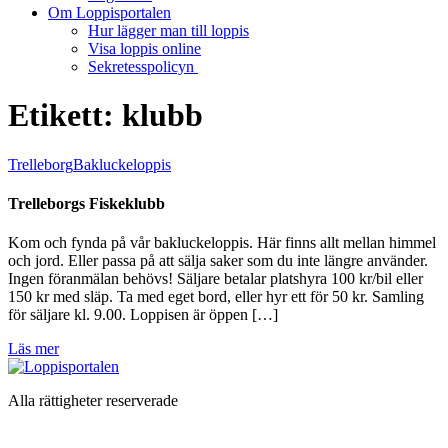
Om Loppisportalen
Hur lägger man till loppis
Visa loppis online
Sekretesspolicyn
Etikett:
klubb
Trelleborg
Bakluckeloppis
Trelleborgs Fiskeklubb
Kom och fynda på vår bakluckeloppis. Här finns allt mellan himmel
och jord. Eller passa på att sälja saker som du inte längre använder.
Ingen föranmälan behövs! Säljare betalar platshyra 100 kr/bil eller
150 kr med släp. Ta med eget bord, eller hyr ett för 50 kr. Samling
för säljare kl. 9.00. Loppisen är öppen […]
Läs mer
Alla rättigheter reserverade