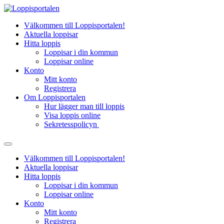
Hoppa
till
Välkommen till Loppisportalen!
innehåll
Aktuella loppisar
Hitta loppis
Loppisar i din kommun
Loppisar online
Konto
Mitt konto
Registrera
Om Loppisportalen
Hur lägger man till loppis
Visa loppis online
Sekretesspolicyn
Välkommen till Loppisportalen!
Aktuella loppisar
Hitta loppis
Loppisar i din kommun
Loppisar online
Konto
Mitt konto
Registrera