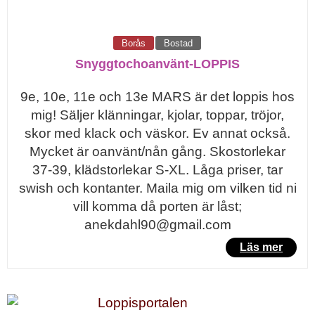
Borås
Bostad
Snyggtochoanvänt-LOPPIS
9e, 10e, 11e och 13e MARS är det loppis hos
mig! Säljer klänningar, kjolar, toppar, tröjor,
skor med klack och väskor. Ev annat också.
Mycket är oanvänt/nån gång. Skostorlekar
37-39, klädstorlekar S-XL. Låga priser, tar
swish och kontanter. Maila mig om vilken tid ni
vill komma då porten är låst;
anekdahl90@gmail.com
Läs mer