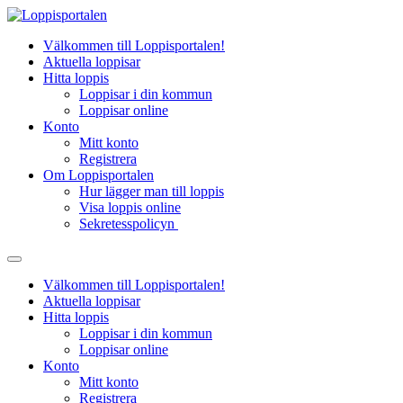
Hoppa
till
Välkommen till Loppisportalen!
innehåll
Aktuella loppisar
Hitta loppis
Loppisar i din kommun
Loppisar online
Konto
Mitt konto
Registrera
Om Loppisportalen
Hur lägger man till loppis
Visa loppis online
Sekretesspolicyn
Välkommen till Loppisportalen!
Aktuella loppisar
Hitta loppis
Loppisar i din kommun
Loppisar online
Konto
Mitt konto
Registrera