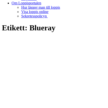
Om Loppisportalen
Hur lägger man till loppis
Visa loppis online
Sekretesspolicyn
Etikett:
Blueray