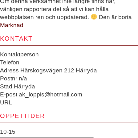
Om denna verksamhet inte längre finns här,
vänligen rapportera det så att vi kan hålla
webbplatsen ren och uppdaterad.
Den är borta
Marknad
KONTAKT
Kontaktperson
Telefon
Adress
Härskogsvägen 212 Härryda
Postnr
n/a
Stad
Härryda
E-post
ak_loppis@hotmail.com
URL
ÖPPETTIDER
10-15